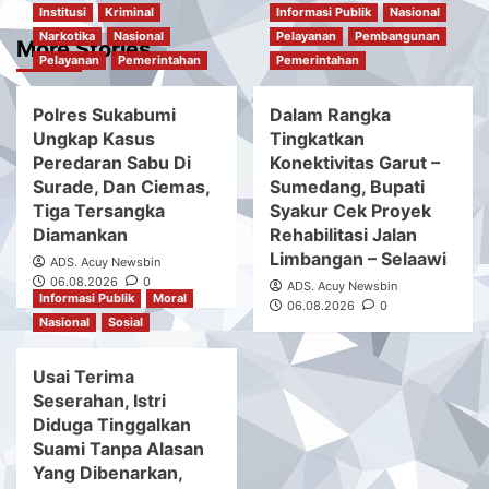
Institusi
Kriminal
Informasi Publik
Nasional
Narkotika
Nasional
Pelayanan
Pembangunan
More Stories
Pelayanan
Pemerintahan
Pemerintahan
Polres Sukabumi
Dalam Rangka
Ungkap Kasus
Tingkatkan
Peredaran Sabu Di
Konektivitas Garut –
Surade, Dan Ciemas,
Sumedang, Bupati
Tiga Tersangka
Syakur Cek Proyek
Diamankan
Rehabilitasi Jalan
Limbangan – Selaawi
ADS. Acuy Newsbin
06.08.2026
0
ADS. Acuy Newsbin
Informasi Publik
Moral
06.08.2026
0
Nasional
Sosial
Usai Terima
Seserahan, Istri
Diduga Tinggalkan
Suami Tanpa Alasan
Yang Dibenarkan,