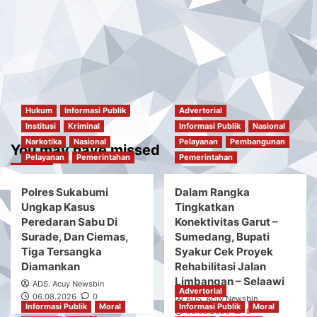
Hukum
Informasi Publik
Advertorial
Institusi
Kriminal
Informasi Publik
Nasional
Narkotika
Nasional
Pelayanan
Pembangunan
You may have missed
Pelayanan
Pemerintahan
Pemerintahan