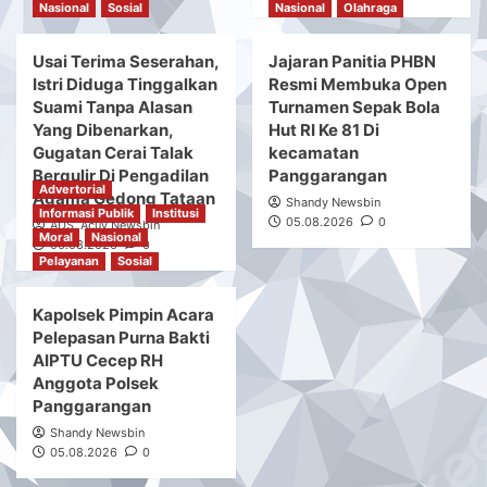
Polres Sukabumi
Dalam Rangka
Ungkap Kasus
Tingkatkan
Peredaran Sabu Di
Konektivitas Garut –
Surade, Dan Ciemas,
Sumedang, Bupati
Tiga Tersangka
Syakur Cek Proyek
Diamankan
Rehabilitasi Jalan
Limbangan – Selaawi
ADS. Acuy Newsbin
Advertorial
06.08.2026
0
ADS. Acuy Newsbin
Informasi Publik
Moral
Informasi Publik
Moral
06.08.2026
0
Nasional
Sosial
Nasional
Olahraga
Usai Terima Seserahan,
Jajaran Panitia PHBN
Istri Diduga Tinggalkan
Resmi Membuka Open
Suami Tanpa Alasan
Turnamen Sepak Bola
Yang Dibenarkan,
Hut RI Ke 81 Di
Gugatan Cerai Talak
kecamatan
Bergulir Di Pengadilan
Panggarangan
Advertorial
Agama Gedong Tataan
Shandy Newsbin
Informasi Publik
Institusi
05.08.2026
0
ADS. Acuy Newsbin
Moral
Nasional
06.08.2026
0