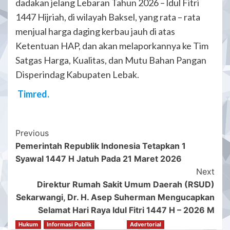
dadakan jelang Lebaran Tahun 2026 – ldul Fitri
1447 Hijriah, di wilayah Baksel, yang rata – rata
menjual harga daging kerbau jauh di atas
Ketentuan HAP, dan akan melaporkannya ke Tim
Satgas Harga, Kualitas, dan Mutu Bahan Pangan
Disperindag Kabupaten Lebak.
Timred.
Post
Previous
Pemerintah Republik Indonesia Tetapkan 1
Navigation
Syawal 1447 H Jatuh Pada 21 Maret 2026
Next
Direktur Rumah Sakit Umum Daerah (RSUD)
Sekarwangi, Dr. H. Asep Suherman Mengucapkan
Selamat Hari Raya Idul Fitri 1447 H – 2026 M
Hukum
Informasi Publik
Advertorial