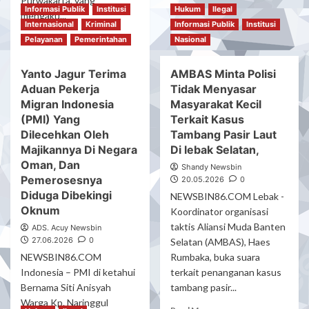
Purwakarta, yang
Informasi Publik
Institusi
Hukum
Ilegal
Baru
mengaku...
Ditresnarkoba
Internasional
Kriminal
Informasi Publik
Institusi
Read
Polda
Read More
Pelayanan
Pemerintahan
Nasional
more
Banten
about
Gagalkan
Yanto Jagur Terima
AMBAS Minta Polisi
Oknum
Peredaran
Aduan Pekerja
Tidak Menyasar
Pemeroses
195
Pekerja
Migran Indonesia
Masyarakat Kecil
Cartridge
Migran
Vape
(PMI) Yang
Terkait Kasus
Indonesia
Berisi
Dilecehkan Oleh
Tambang Pasir Laut
(PMI)
Etomidate
Majikannya Di Negara
Di lebak Selatan,
Salah
Oman, Dan
Satu
Shandy Newsbin
Pemerosesnya
20.05.2026
0
PT
Diduga Dibekingi
Di
NEWSBIN86.COM Lebak -
Indonesia
Oknum
Koordinator organisasi
Harus
taktis Aliansi Muda Banten
ADS. Acuy Newsbin
Disikapi
27.06.2026
0
Selatan (AMBAS), Haes
Dengan
NEWSBIN86.COM
Rumbaka, buka suara
Tegas,
Indonesia – PMI di ketahui
terkait penanganan kasus
Dengan
Adanya
Bernama Siti Anisyah
tambang pasir...
Dugaan
Warga Kp. Naringgul
Read