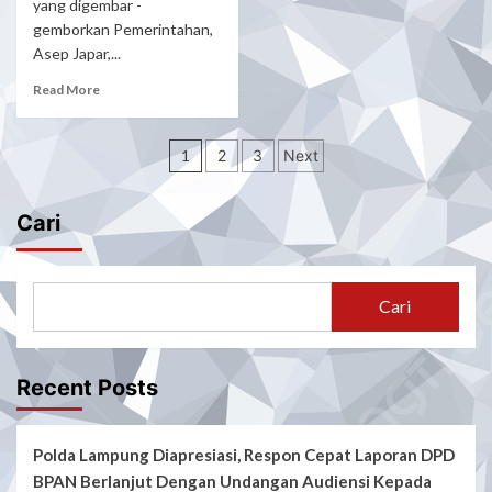
yang digembar -
gemborkan Pemerintahan,
Asep Japar,...
Read
Read More
more
about
Paginasi
SKANDAL
1
2
3
Next
HIBAH
pos
SUKABUMI
2025:
Cari
Rp.
67,7
Miliar
Digelontorkan,
Cari
Gedung
MUI
Rp.
8
Recent Posts
Miliar
Mangkrak,
Aroma
Polda Lampung Diapresiasi, Respon Cepat Laporan DPD
“Lembaga
BPAN Berlanjut Dengan Undangan Audiensi Kepada
Fiktif”