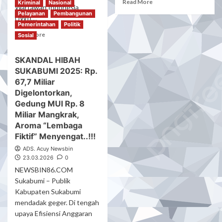
Read
Read More
Kriminal
Nasional
Tersangka
Wartawan Indonesia
more
Pelayanan
Pembangunan
(JWI),...
about
Pemerintahan
Politik
Koperasi
Read
Read More
Sosial
‘Siluman’
more
Hisap
about
Buruh..!!!
SKANDAL HIBAH
Desakan
“Pengamat
SUKABUMI 2025: Rp.
Atau
Hukum
Mendesak..!!!
67,7 Miliar
Desak
Ketua
Digelontorkan,
Penindakan
JWI
Gedung MUI Rp. 8
Tegas”
Minta
Miliar Mangkrak,
KBRI
Aroma “Lembaga
Kamboja
Fiktif” Menyengat..!!!
Atasi
Penahanan
ADS. Acuy Newsbin
Sewenang
23.03.2026
0
Wenang
NEWSBIN86.COM
Pada
Sukabumi – Publik
5.500
Kabupaten Sukabumi
WNI
mendadak geger. Di tengah
upaya Efisiensi Anggaran