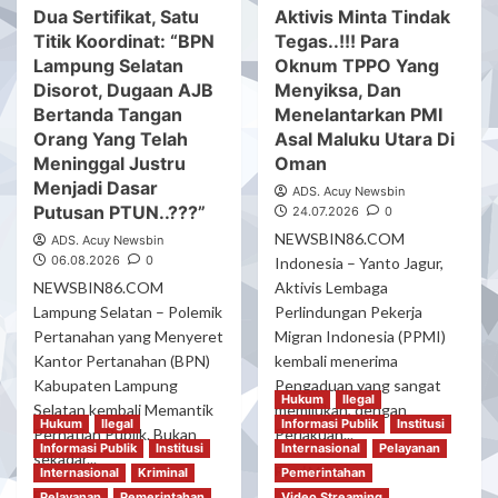
Dua Sertifikat, Satu
Aktivis Minta Tindak
Titik Koordinat: “BPN
Tegas..!!! Para
Lampung Selatan
Oknum TPPO Yang
Disorot, Dugaan AJB
Menyiksa, Dan
Bertanda Tangan
Menelantarkan PMI
Orang Yang Telah
Asal Maluku Utara Di
Meninggal Justru
Oman
Menjadi Dasar
ADS. Acuy Newsbin
Putusan PTUN..???”
24.07.2026
0
NEWSBIN86.COM
ADS. Acuy Newsbin
06.08.2026
0
Indonesia – Yanto Jagur,
NEWSBIN86.COM
Aktivis Lembaga
Lampung Selatan – Polemik
Perlindungan Pekerja
Pertanahan yang Menyeret
Migran Indonesia (PPMI)
Kantor Pertanahan (BPN)
kembali menerima
Kabupaten Lampung
Pengaduan yang sangat
Hukum
Ilegal
Selatan kembali Memantik
memilukan, dengan
Hukum
Ilegal
Informasi Publik
Institusi
Perhatian Publik. Bukan
Perlakuan...
Informasi Publik
Institusi
Internasional
Pelayanan
sekadar...
Read
Read More
Internasional
Kriminal
Pemerintahan
more
Read
Read More
Pelayanan
Pemerintahan
Video Streaming