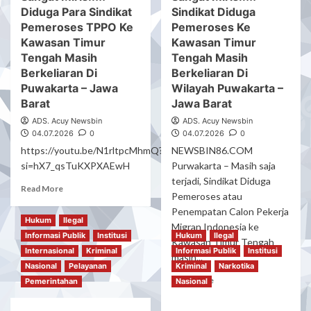
Yang
PTUN..???”
Diduga Para Sindikat
Sindikat Diduga
Kerap
Alami
Terjadi
Pemeroses TPPO Ke
Pemeroses Ke
Pelecehan
Sindikat
Kawasan Timur
Kawasan Timur
Di
TPPO
Kawasa
Tengah Masih
Tengah Masih
Di
Timur
Berkeliaran Di
Berkeliaran Di
Jawa
Tengah
Puwakarta – Jawa
Wilayah Puwakarta –
Barat,
(Oman)
Barat
Jawa Barat
PMI
Asal
ADS. Acuy Newsbin
ADS. Acuy Newsbin
Cirebon
04.07.2026
0
04.07.2026
0
Kini
https://youtu.be/N1rltpcMhmQ?
NEWSBIN86.COM
Harapkan
si=hX7_qsTuKXPXAEwH
Purwakarta – Masih saja
Kepulangan
terjadi, Sindikat Diduga
Ke
Read
Read More
Pemeroses atau
Negara
more
Indonesia
Penempatan Calon Pekerja
about
Hukum
Ilegal
Sangat
Migran Indonesia ke
Informasi Publik
Institusi
Hukum
Ilegal
Miris..!!!
Kawasan Timur Tengah
Internasional
Kriminal
Informasi Publik
Institusi
Diduga
masih...
Para
Nasional
Pelayanan
Kriminal
Narkotika
Read
Sindikat
Read More
Pemerintahan
Nasional
more
Pemeroses
about
TPPO