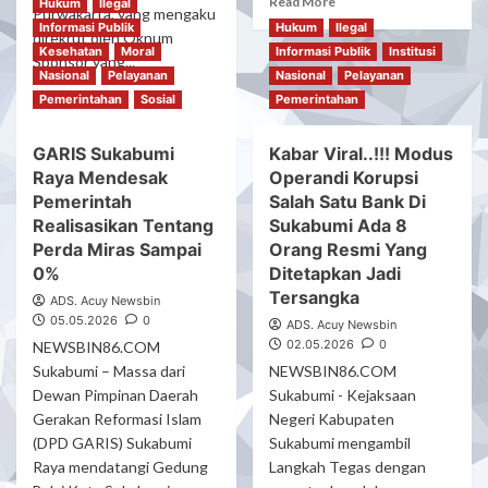
Read More
Hukum
Korban
Ilegal
Purwakarta, yang mengaku
more
Pelecehan
Informasi Publik
Hukum
Ilegal
direkrut oleh Oknum
about
Pekerja
Kesehatan
Moral
Informasi Publik
Institusi
Sponsor yang...
AMBAS
Migran
Nasional
Pelayanan
Nasional
Pelayanan
Minta
Indonesia
Read
Read More
Pemerintahan
Sosial
Pemerintahan
Polisi
Asal
more
Tidak
Purwakarta
about
Menyasar
Di
GARIS Sukabumi
Kabar Viral..!!! Modus
Yanto
Masyarakat
Negara
Raya Mendesak
Operandi Korupsi
Jagur
Kecil
Timur
Terima
Pemerintah
Salah Satu Bank Di
Terkait
Tengah
Aduan
Realisasikan Tentang
Sukabumi Ada 8
Kasus
Pekerja
Perda Miras Sampai
Orang Resmi Yang
Tambang
Migran
Pasir
0%
Ditetapkan Jadi
Indonesia
Laut
Tersangka
ADS. Acuy Newsbin
(PMI)
Di
05.05.2026
0
Yang
ADS. Acuy Newsbin
lebak
Dilecehkan
02.05.2026
0
NEWSBIN86.COM
Selatan,
Oleh
Sukabumi – Massa dari
NEWSBIN86.COM
Majikannya
Dewan Pimpinan Daerah
Sukabumi - Kejaksaan
Di
Gerakan Reformasi Islam
Negeri Kabupaten
Negara
(DPD GARIS) Sukabumi
Sukabumi mengambil
Oman,
Raya mendatangi Gedung
Langkah Tegas dengan
Dan
Pemerosesnya