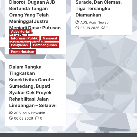
Undangan Audiensi
Pengadilan Agama
Kepada Pelapor
Gedong Tataan Harus
Hukum
Ilegal
Hukum
Informasi Publik
Diusut
ADS. Acuy Newsbin
Informasi Publik
Institusi
Institusi
Kriminal
07.08.2026
0
ADS. Acuy Newsbin
Nasional
Pelayanan
Narkotika
Nasional
07.08.2026
0
Pemerintahan
Pelayanan
Pemerintahan
Dua Sertifikat, Satu
Polres Sukabumi
Titik Koordinat: “BPN
Ungkap Kasus
Lampung Selatan
Peredaran Sabu Di
Disorot, Dugaan AJB
Surade, Dan Ciemas,
Bertanda Tangan
Tiga Tersangka
Orang Yang Telah
Diamankan
Meninggal Justru
ADS. Acuy Newsbin
Menjadi Dasar Putusan
06.08.2026
0
Advertorial
PTUN..???”
Informasi Publik
Nasional
ADS. Acuy Newsbin
Pelayanan
Pembangunan
06.08.2026
0
Pemerintahan
Dalam Rangka