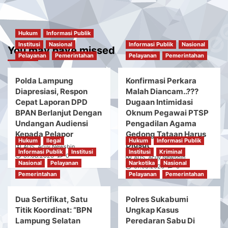
Hukum
Informasi Publik
Institusi
Nasional
Informasi Publik
Nasional
You may have missed
Pelayanan
Pemerintahan
Pelayanan
Pemerintahan
Polda Lampung
Konfirmasi Perkara
Diapresiasi, Respon
Malah Diancam..???
Cepat Laporan DPD
Dugaan Intimidasi
BPAN Berlanjut Dengan
Oknum Pegawai PTSP