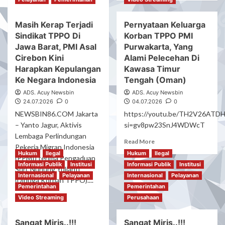
about
more
Aktivis
about
Masih Kerap Terjadi
Pernyataan Keluarga
Minta
Dua
Tindak
Sindikat TPPO Di
Korban TPPO PMI
Sertifikat,
Tegas..!!!
Satu
Jawa Barat, PMI Asal
Purwakarta, Yang
Para
Titik
Cirebon Kini
Alami Pelecehan Di
Oknum
Koordinat:
Harapkan Kepulangan
Kawasa Timur
TPPO
“BPN
Ke Negara Indonesia
Tengah (Oman)
Yang
Lampung
Menyiksa,
ADS. Acuy Newsbin
Selatan
ADS. Acuy Newsbin
Dan
24.07.2026
0
04.07.2026
0
Disorot,
Menelantarkan
Dugaan
NEWSBIN86.COM Jakarta
https://youtu.be/TH2V26ATDH
PMI
AJB
– Yanto Jagur, Aktivis
si=gv8pw23SnJ4WDWcT
Asal
Bertanda
Lembaga Perlindungan
Maluku
Read
Tangan
Read More
Pekerja Migran Indonesia
Utara
more
Orang
Hukum
Ilegal
Hukum
Ilegal
(PPMI) terima Pengaduan
Di
about
Yang
Informasi Publik
Institusi
Informasi Publik
Institusi
Oman
Sdri. Nunung Yulianti
Pernyataan
Telah
Internasional
Pelayanan
Internasional
Pelayanan
Keluarga
Meninggal
(Diduga Korban TPPO)....
Pemerintahan
Pemerintahan
Korban
Justru
Read
Read More
TPPO
Video Streaming
Menjadi
Perusahaan
more
PMI
Dasar
about
Purwakarta,
Putusan
Sangat Miris..!!!
Sangat Miris..!!!
Masih