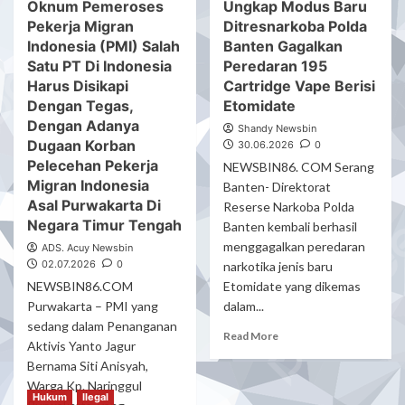
Oknum Pemeroses
Ungkap Modus Baru
Sangat
Ke
Pekerja Migran
Ditresnarkoba Polda
Miris..!!!
Kawasan
Sindikat
Indonesia (PMI) Salah
Timur
Banten Gagalkan
Diduga
Tengah
Satu PT Di Indonesia
Peredaran 195
Pemeroses
Masih
Harus Disikapi
Cartridge Vape Berisi
Ke
Berkeliaran
Dengan Tegas,
Etomidate
Kawasan
Di
Dengan Adanya
Shandy Newsbin
Timur
Puwakarta
Dugaan Korban
30.06.2026
0
Tengah
–
Pelecehan Pekerja
Masih
Jawa
NEWSBIN86. COM Serang
Berkeliaran
Barat
Migran Indonesia
Banten- Direktorat
Di
Asal Purwakarta Di
Reserse Narkoba Polda
Wilayah
Negara Timur Tengah
Banten kembali berhasil
Puwakarta
menggagalkan peredaran
ADS. Acuy Newsbin
–
02.07.2026
0
narkotika jenis baru
Jawa
Barat
NEWSBIN86.COM
Etomidate yang dikemas
Purwakarta – PMI yang
dalam...
sedang dalam Penanganan
Read
Read More
Aktivis Yanto Jagur
more
Bernama Siti Anisyah,
about
Warga Kp. Naringgul
Ungkap
Hukum
Ilegal
Modus