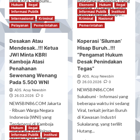
Balai Kota Sukabumi...
menetapkan delapan orang
Hukum
Ilegal
Ekonomi
Hukum
Ilegal
Diduga
sebagai Tersangka dalam
Read
Read More
Informasi Publik
Dibekingi
Informasi Publik
Institusi
Kasus Dugaan Korupsi...
more
Oknum
Internasional
Kriminal
Kriminal
Nasional
about
Read
Read More
Pelayanan
Pemerintahan
Pemerintahan
GARIS
more
Sukabumi
about
Raya
Desakan Atau
Koperasi ‘Siluman’
Kabar
Mendesak
Mendesak..!!! Ketua
Hisap Buruh..!!!
Viral..!!!
Pemerintah
Modus
JWI Minta KBRI
“Pengamat Hukum
Realisasikan
Operandi
Kamboja Atasi
Desak Penindakan
Tentang
Korupsi
Penahanan
Tegas”
Perda
Salah
Sewenang Wenang
Miras
ADS. Acuy Newsbin
Satu
Pada 5.500 WNI
Sampai
26.03.2026
0
Bank
0%
NEWSBIN86.COM
Di
ADS. Acuy Newsbin
Sukabumi
26.03.2026
0
Sukabumi - Informasi yang
Ada
NEWSBIN86.COM Jakarta
beberapa waktu ini sedang
8
- Ribuan Warga Negara
Viral, terkait jeritan Buruh
Orang
Indonesia (WNI) yang
di Kawasan Industri
Resmi
Terdetensi di Kamboja
Sukalarang, yang terlilit
Yang
Hukum
Ilegal
Terancam Kondisinya.
Hutang...
Ditetapkan
Informasi Publik
Institusi
Jadi
Ketua Umum Jajaran