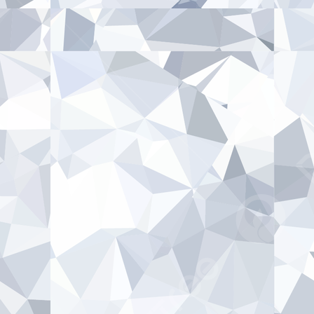
Sak
Tegaskan
Da
Komitmen
Ahl
Perkuat
Di
Layanan
PN
Publik
Ta