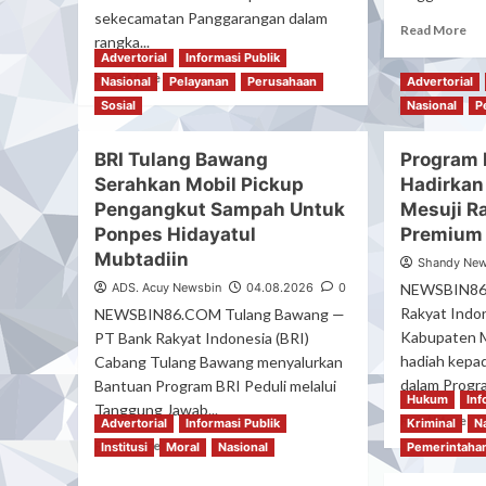
sekecamatan Panggarangan dalam
Diamankan
Jal
Re
Read More
Li
rangka...
mo
Advertorial
Informasi Publik
–
ab
Read
Read More
Sel
Nasional
Pelayanan
Perusahaan
Advertorial
Ka
more
Sosial
Nasional
P
Pi
about
Ac
Jajaran
Pe
BRI Tulang Bawang
Panitia
Program 
Pu
PHBN
Serahkan Mobil Pickup
Hadirkan
Bak
Resmi
Pengangkut Sampah Untuk
Mesuji R
AI
Membuka
Ponpes Hidayatul
Premium
Ce
Open
RH
Mubtadiin
Turnamen
Shandy New
An
Sepak
ADS. Acuy Newsbin
04.08.2026
0
NEWSBIN86.
Po
Bola
Rakyat Indon
NEWSBIN86.COM Tulang Bawang —
Pa
Hut
Kabupaten M
PT Bank Rakyat Indonesia (BRI)
RI
hadiah kepa
Cabang Tulang Bawang menyalurkan
Ke
81
dalam Progra
Bantuan Program BRI Peduli melalui
Hukum
Inf
Di
Tanggung Jawab...
Re
Read More
Advertorial
Informasi Publik
Kriminal
N
kecamatan
mo
Read
Read More
Panggarangan
Institusi
Moral
Nasional
Pemerintaha
ab
more
Pr
about