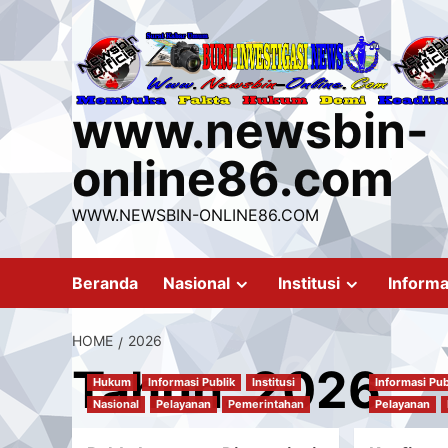
Skip
to
content
www.newsbin-
online86.com
WWW.NEWSBIN-ONLINE86.COM
Beranda
Nasional
Institusi
Informa
HOME
2026
Tahun:
2026
Hukum
Informasi Publik
Institusi
Informasi Pub
Nasional
Pelayanan
Pemerintahan
Pelayanan