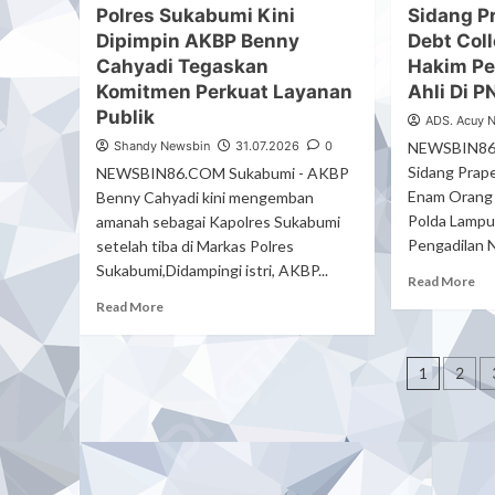
Polres Sukabumi Kini
Sidang P
BR
BRI
Te
Dipimpin AKBP Benny
Debt Coll
Tulang
Ha
Bawang
Cahyadi Tegaskan
Hakim Pe
Kej
Serahkan
Komitmen Perkuat Layanan
Ahli Di 
Na
Mobil
Publik
Mes
ADS. Acuy 
Pickup
Rai
Pengangkut
Shandy Newsbin
31.07.2026
0
NEWSBIN86.
Ha
Sampah
Sidang Prape
NEWSBIN86.COM Sukabumi - AKBP
Pr
Untuk
Enam Orang
Benny Cahyadi kini mengemban
Ponpes
Polda Lampun
amanah sebagai Kapolres Sukabumi
Hidayatul
Pengadilan N
setelah tiba di Markas Polres
Mubtadiin
Sukabumi,Didampingi istri, AKBP...
Re
Read More
mo
Read
Read More
ab
more
Sid
about
Pagin
Pra
Polres
1
2
En
Sukabumi
pos
De
Kini
Col
Dipimpin
Ber
AKBP
Ha
Benny
Per
Cahyadi