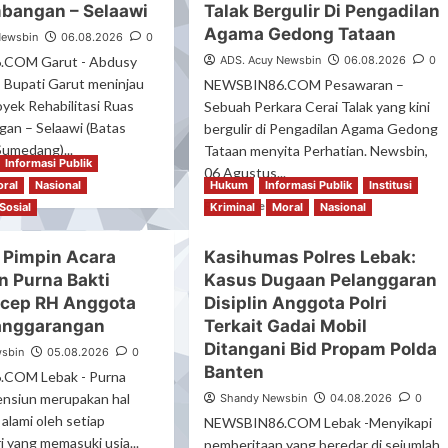
mbangan – Selaawi
Talak Bergulir Di Pengadilan
imidasi
“BPN
Agama Gedong Tataan
num
Lampung
Newsbin
06.08.2026
0
gawai
Selatan
COM Garut - Abdusy
ADS. Acuy Newsbin
06.08.2026
0
SP
Disorot,
, Bupati Garut meninjau
NEWSBIN86.COM Pesawaran –
gadilan
Dugaan
yek Rehabilitasi Ruas
Sebuah Perkara Cerai Talak yang kini
ama
AJB
gan – Selaawi (Batas
bergulir di Pengadilan Agama Gedong
dong
Bertanda
umedang)...
taan
Tataan menyita Perhatian. Newsbin,
Tangan
Informasi Publik
rus
Orang
06 Agustus...
ad
ral
Nasional
Hukum
Informasi Publik
Institusi
sut
Yang
re
Read
Read More
Telah
Sosial
Kriminal
Moral
Nasional
out
more
Meninggal
lam
about
Justru
 Pimpin Acara
Kasihumas Polres Lebak:
ngka
Usai
Menjadi
ngkatkan
n Purna Bakti
Kasus Dugaan Pelanggaran
Terima
Dasar
ektivitas
Seserahan,
cep RH Anggota
Disiplin Anggota Polri
Putusan
rut
Istri
PTUN..???”
anggarangan
Terkait Gadai Mobil
Diduga
Ditangani Bid Propam Polda
medang,
sbin
05.08.2026
0
Tinggalkan
ati
Banten
Suami
COM Lebak - Purna
akur
Tanpa
ensiun merupakan hal
Shandy Newsbin
04.08.2026
0
k
Alasan
 alami oleh setiap
NEWSBIN86.COM Lebak -Menyikapi
oyek
Yang
i yang memasuki usia...
pemberitaan yang beredar di sejumlah
abilitasi