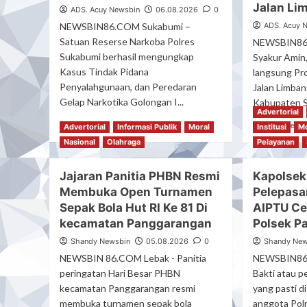
BPAN
Jalan Li
ADS. Acuy Newsbin
06.08.2026
0
Int
Berlanjut
Ok
NEWSBIN86.COM Sukabumi –
ADS. Acuy 
Dengan
Pe
Satuan Reserse Narkoba Polres
NEWSBIN86.
Undangan
PT
Sukabumi berhasil mengungkap
Syakur Amin
Audiensi
Pen
Kasus Tindak Pidana
Kepada
langsung Pro
Ag
Pelapor
Penyalahgunaan, dan Peredaran
Jalan Limban
Ge
Gelap Narkotika Golongan I...
Kabupaten S
Ta
Advertorial
Ha
Read
Re
Read More
Read More
Advertorial
Informasi Publik
Moral
Institusi
Mo
Diu
more
mo
Nasional
Olahraga
Pelayanan
about
ab
Polres
Da
Jajaran Panitia PHBN Resmi
Sukabumi
Kapolsek
Ra
Ungkap
Ti
Membuka Open Turnamen
Pelepasa
Kasus
Kon
Sepak Bola Hut RI Ke 81 Di
AIPTU Ce
Peredaran
Ga
kecamatan Panggarangan
Polsek P
Sabu
–
Di
Su
Shandy Newsbin
05.08.2026
0
Shandy New
Surade,
Bup
NEWSBIN 86.COM Lebak - Panitia
NEWSBIN86.
Dan
Sy
peringatan Hari Besar PHBN
Bakti atau p
Ciemas,
Ce
kecamatan Panggarangan resmi
yang pasti di
Tiga
Pr
membuka turnamen sepak bola
anggota Polr
Tersangka
Reh