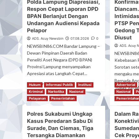
Polda Lampung Diapresiasi,
Konfirma
Respon Cepat Laporan DPD
Diancam.
BPAN Berlanjut Dengan
Intimida
Undangan Audiensi Kepada
PTSP Pe
Pelapor
Gedong T
Diusut
ADS. Acuy Newsbin
07.08.2026
0
NEWSBIN86.COM Bandar Lampung –
ADS. Acuy 
Dewan Pimpinan Daerah Badan
NEWSBIN86
Peneliti Aset Negara (DPD BPAN)
Kebebasan P
Provinsi Lampung menyampaikan
Sorotan set
Apresiasi atas Langkah Cepat...
mengaku me
Bernada Anc
Read
Read More
Hukum
Informasi Publik
Institusi
Advertorial
Tugas Jurnali
more
Kriminal
Narkotika
Nasional
Nasional
P
about
Re
Read More
Pelayanan
Pemerintahan
Pemerintaha
Polda
mo
Lampung
ab
Diapresiasi,
Polres Sukabumi Ungkap
Dalam Ra
Kon
Respon
Kasus Peredaran Sabu Di
Konektivi
Pe
Cepat
Ma
Surade, Dan Ciemas, Tiga
Sumedang
Laporan
Dia
Tersangka Diamankan
Cek Proye
DPD
Du