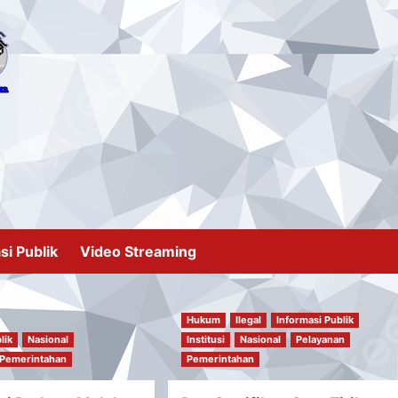
si Publik
Video Streaming
Hukum
Ilegal
Informasi Publik
lik
Nasional
Institusi
Nasional
Pelayanan
Pemerintahan
Pemerintahan