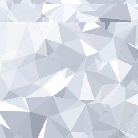
si,
Terbaik
n
Kepada
i
Masyarakat
njungkarang