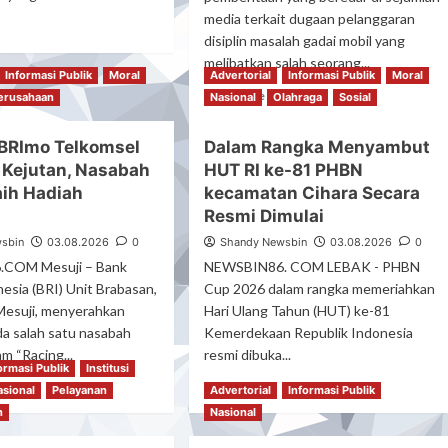
Dibenarkan,
an
media terkait dugaan pelanggaran
Gugatan
ad
mbangan
disiplin masalah gadai mobil yang
Cerai
re
Talak
melibatkan salah seorang...
out
aawi
Informasi Publik
Moral
Advertorial
Informasi Publik
Moral
Bergulir
polsek
Read
Read More
Di
erusahaan
Nasional
Olahraga
Sosial
mpin
more
Pengadilan
ara
about
Agama
lepasan
BRImo Telkomsel
Dalam Rangka Menyambut
Kasihumas
Gedong
rna
 Kejutan, Nasabah
HUT RI ke-81 PHBN
Polres
Tataan
ti
Lebak:
aih Hadiah
kecamatan Cihara Secara
PTU
Kasus
Resmi Dimulai
cep
Dugaan
sbin
03.08.2026
0
Shandy Newsbin
03.08.2026
0
Pelanggaran
ggota
Disiplin
COM Mesuji – Bank
NEWSBIN86. COM LEBAK - PHBN
lsek
Anggota
esia (BRI) Unit Brabasan,
Cup 2026 dalam rangka memeriahkan
nggarangan
Polri
esuji, menyerahkan
Hari Ulang Tahun (HUT) ke-81
Terkait
da salah satu nasabah
Kemerdekaan Republik Indonesia
Gadai
m “Racing...
resmi dibuka...
Mobil
ormasi Publik
Institusi
Ditangani
ad
Read
Read More
asional
Pelayanan
Advertorial
Informasi Publik
Bid
re
more
n
Nasional
Propam
out
about
Polda
ogram
Dalam