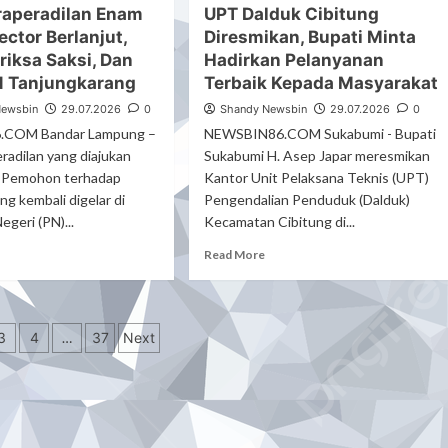
Banten
raperadilan Enam
UPT Dalduk Cibitung
Imo
Rangka
lkomsel
Menyambut
ector Berlanjut,
Diresmikan, Bupati Minta
dirkan
HUT
riksa Saksi, Dan
Hadirkan Pelanyanan
utan,
RI
PN Tanjungkarang
Terbaik Kepada Masyarakat
sabah
ke-
uji
81
Newsbin
29.07.2026
0
Shandy Newsbin
29.07.2026
0
h
PHBN
COM Bandar Lampung –
NEWSBIN86.COM Sukabumi - Bupati
diah
kecamatan
radilan yang diajukan
Sukabumi H. Asep Japar meresmikan
emium
Cihara
 Pemohon terhadap
Kantor Unit Pelaksana Teknis (UPT)
Secara
g kembali digelar di
Pengendalian Penduduk (Dalduk)
Resmi
egeri (PN)...
Kecamatan Cibitung di...
Dimulai
ad
Read
Read More
re
more
out
about
ang
UPT
asi
peradilan
Dalduk
3
4
…
37
Next
am
Cibitung
bt
Diresmikan,
lector
Bupati
lanjut,
Minta
kim
Hadirkan
iksa
Pelanyanan