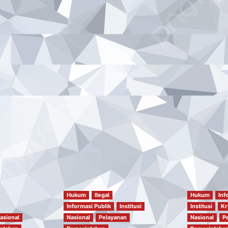
Hukum
Ilegal
Hukum
Inf
Informasi Publik
Institusi
Institusi
Kr
asional
Nasional
Pelayanan
Nasional
P