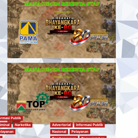
ormasi Publik
iminal
Narkotika
Advertorial
Informasi Publik
elayanan
Nasional
Pelayanan