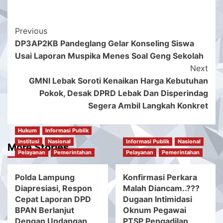
Post
Previous
DP3AP2KB Pandeglang Gelar Konseling Siswa
Navigation
Usai Laporan Muspika Menes Soal Geng Sekolah
Next
GMNI Lebak Soroti Kenaikan Harga Kebutuhan
Pokok, Desak DPRD Lebak Dan Disperindag
Segera Ambil Langkah Konkret
Hukum
Informasi Publik
Institusi
Nasional
Informasi Publik
Nasional
More Stories
Pelayanan
Pemerintahan
Pelayanan
Pemerintahan
Polda Lampung
Konfirmasi Perkara
Diapresiasi, Respon
Malah Diancam..???
Cepat Laporan DPD
Dugaan Intimidasi
BPAN Berlanjut
Oknum Pegawai
Dengan Undangan
PTSP Pengadilan