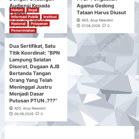
Audiensi Kepada
Agama Gedong
Hukum
Ilegal
Pelapor
Tataan Harus Diusut
Informasi Publik
Institusi
ADS. Acuy Newsbin
ADS. Acuy Newsbin
Nasional
Pelayanan
07.08.2026
0
07.08.2026
0
Pemerintahan
Dua Sertifikat, Satu
Titik Koordinat: “BPN
Lampung Selatan
Disorot, Dugaan AJB
Bertanda Tangan
Orang Yang Telah
Meninggal Justru
Menjadi Dasar
Putusan PTUN..???”
ADS. Acuy Newsbin
06.08.2026
0