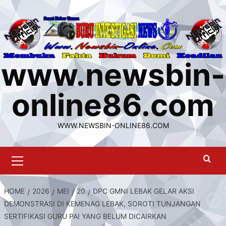
Skip
to
content
www.newsbin-
online86.com
WWW.NEWSBIN-ONLINE86.COM
Primary
Menu
HOME
2026
MEI
20
DPC GMNI LEBAK GELAR AKSI
DEMONSTRASI DI KEMENAG LEBAK, SOROTI TUNJANGAN
SERTIFIKASI GURU PAI YANG BELUM DICAIRKAN