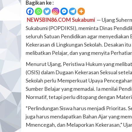
Bagikan ke :
NEWSBIN86.COM Sukabumi
— Ujang Suherm
Sukabumi (POPDIKSI), meminta Dinas Pendid
seluruh Satuan Pendidikan agar menyediakan 
Kekerasan di Lingkungan Sekolah. Desakan it
melibatkan Pelajar, dan yang menyita Perhatian
Menurut Ujang, Peristiwa Hukum yang melibatk
(OSIS) dalam Dugaan Kekerasan Seksual sete
Sekolah perlu Memperkuat Upaya Pencegahan m
Sumber Belajar yang memadai. Ia menilai Pend
Normatif, tetapi perlu ditopang dengan Materi
“Perlindungan Siswa harus menjadi Prioritas. S
juga harus mendapatkan Bahan Ajar yang mem
Mmencegah, dan Melaporkan Kekerasan,” Ujar U