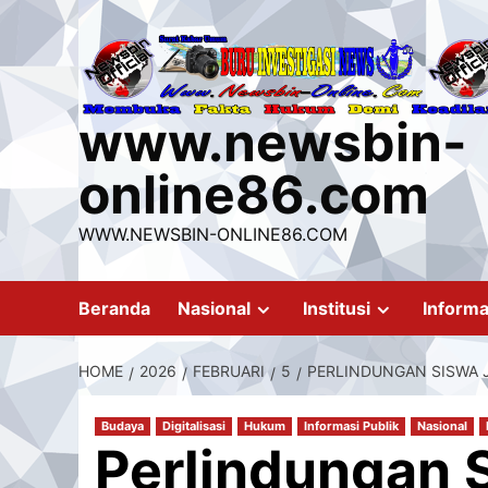
Skip
to
content
www.newsbin-
online86.com
WWW.NEWSBIN-ONLINE86.COM
Beranda
Nasional
Institusi
Informa
HOME
2026
FEBRUARI
5
PERLINDUNGAN SISWA J
Budaya
Digitalisasi
Hukum
Informasi Publik
Nasional
Perlindungan 