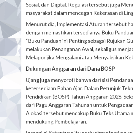
Sosial, dan Digital. Regulasi tersebut juga Me
masyarakat dalam mencegah Kekerasan di Lin
Menurut dia, Implementasi Aturan tersebut ha
dengan memastikan tersedianya Buku Panduan
“Buku Panduan ini Penting sebagai Rujukan Gu
melakukan Penanganan Awal, sekaligus menjad
Melapor jika Mengalami atau Menyaksikan Kek
Dukungan Anggaran dari Dana BOSP
Ujang juga menyoroti bahwa dari sisi Pendana
ketersediaan Bahan Ajar. Dalam Petunjuk Tek
Pendidikan (BOSP) Tahun Anggaran 2026, Seko
dari Pagu Anggaran Tahunan untuk Pengadaa
Alokasi tersebut mencakup Buku Teks Utama m
mendukung Pembelajaran.
Ia menilai Ketentuan itu perlu dimanfaatkan 