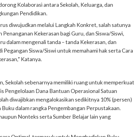
ndorong Kolaborasi antara Sekolah, Keluarga, dan
gkungan Pendidikan.
rus diwujudkan melalui Langkah Konkret, salah satunya
 Penanganan Kekerasan bagi Guru, dan Siswa/Siswi,
ru dalam mengenali tanda – tanda Kekerasan, dan
i Pegangan Siswa/Siswi untuk memahami hak serta Cara
erasan,” Katanya.
an, Sekolah sebenarnya memiliki ruang untuk memperkuat
nis Pengelolaan Dana Bantuan Operasional Satuan
lah diwajibkan mengalokasikan sedikitnya 10% (persen)
n Buku dalam rangka Pengembangan Perpustakaan.
aupun Nonteks serta Sumber Belajar lain yang
secara Optimal, termasuk untuk Menghadirkan Buku