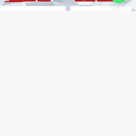
Dalam Rangka Karya
Polda Lampung
Bakti TNI Semester II
Diapresiasi, Respon
2026, Sungai Cimandiri
Cepat Laporan DPD
Disulap Bersih Saat
BPAN Berlanjut Dengan
Jelang Peresmian
Undangan Audiensi
Jembatan Garuda
Kepada Pelapor
Hukum
Ilegal
Aryadifa
ADS. Acuy Newsbin
Informasi Publik
Institusi
07.08.2026
0
ADS. Acuy Newsbin
Informasi Publik
Nasional
Nasional
Pelayanan
07.08.2026
0
Pelayanan
Pemerintahan
Pemerintahan
Konfirmasi Perkara
Dua Sertifikat, Satu
Malah Diancam..???
Titik Koordinat: “BPN
Dugaan Intimidasi
Lampung Selatan
Oknum Pegawai PTSP
Disorot, Dugaan AJB
Pengadilan Agama
Bertanda Tangan
Gedong Tataan Harus
Orang Yang Telah
Diusut
Meninggal Justru
Menjadi Dasar Putusan
ADS. Acuy Newsbin
Hukum
Informasi Publik
PTUN..???”
07.08.2026
0