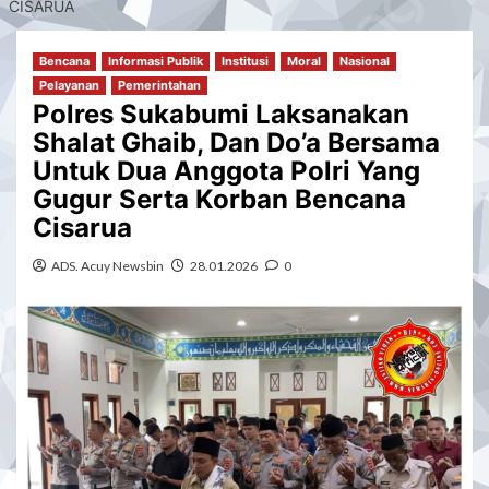
CISARUA
Bencana
Informasi Publik
Institusi
Moral
Nasional
Pelayanan
Pemerintahan
Polres Sukabumi Laksanakan
Shalat Ghaib, Dan Do’a Bersama
Untuk Dua Anggota Polri Yang
Gugur Serta Korban Bencana
Cisarua
ADS. Acuy Newsbin
28.01.2026
0