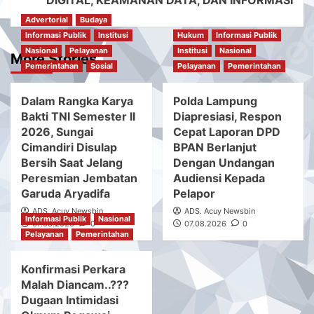
DIGITAL, KEAMANAN DATA, DAN INFORMASI
Advertorial
Budaya
Informasi Publik
Institusi
Hukum
Informasi Publik
Nasional
Pelayanan
Institusi
Nasional
More Stories
Pemerintahan
Sosial
Pelayanan
Pemerintahan
Dalam Rangka Karya
Polda Lampung
Bakti TNI Semester II
Diapresiasi, Respon
2026, Sungai
Cepat Laporan DPD
Cimandiri Disulap
BPAN Berlanjut
Bersih Saat Jelang
Dengan Undangan
Peresmian Jembatan
Audiensi Kepada
Garuda Aryadifa
Pelapor
ADS. Acuy Newsbin
ADS. Acuy Newsbin
Informasi Publik
Nasional
07.08.2026
0
07.08.2026
0
Pelayanan
Pemerintahan
Konfirmasi Perkara
Malah Diancam..???
Dugaan Intimidasi