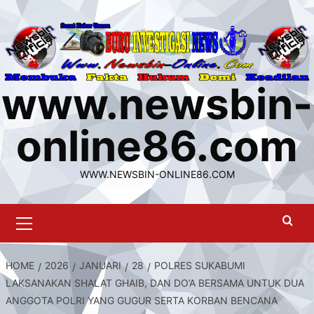
Skip
to
content
www.newsbin-
online86.com
WWW.NEWSBIN-ONLINE86.COM
Primary
Menu
HOME
2026
JANUARI
28
POLRES SUKABUMI
LAKSANAKAN SHALAT GHAIB, DAN DO’A BERSAMA UNTUK DUA
ANGGOTA POLRI YANG GUGUR SERTA KORBAN BENCANA