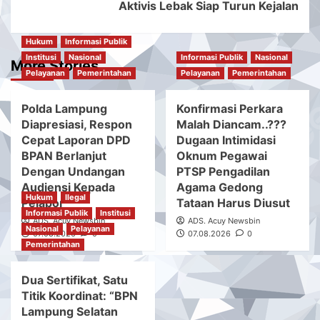
Aktivis Lebak Siap Turun Kejalan
Hukum
Informasi Publik
Institusi
Nasional
Informasi Publik
Nasional
More Stories
Pelayanan
Pemerintahan
Pelayanan
Pemerintahan
Polda Lampung
Konfirmasi Perkara
Diapresiasi, Respon
Malah Diancam..???
Cepat Laporan DPD
Dugaan Intimidasi
BPAN Berlanjut
Oknum Pegawai
Dengan Undangan
PTSP Pengadilan
Audiensi Kepada
Agama Gedong
Hukum
Ilegal
Pelapor
Tataan Harus Diusut
Informasi Publik
Institusi
ADS. Acuy Newsbin
ADS. Acuy Newsbin
Nasional
Pelayanan
07.08.2026
0
07.08.2026
0
Pemerintahan
Dua Sertifikat, Satu
Titik Koordinat: “BPN
Lampung Selatan