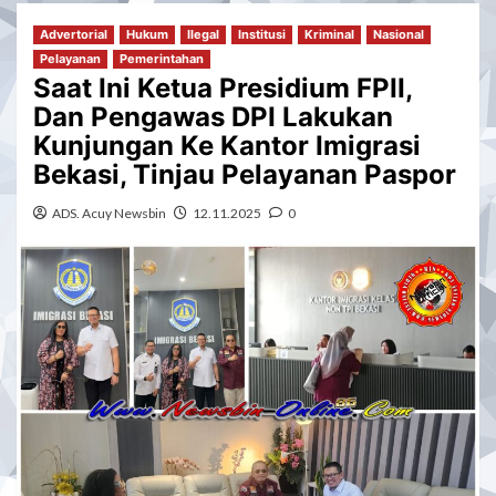
Advertorial
Hukum
Ilegal
Institusi
Kriminal
Nasional
Pelayanan
Pemerintahan
Saat Ini Ketua Presidium FPII,
Dan Pengawas DPI Lakukan
Kunjungan Ke Kantor Imigrasi
Bekasi, Tinjau Pelayanan Paspor
ADS. Acuy Newsbin
12.11.2025
0