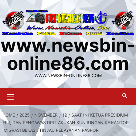
Skip
to
content
www.newsbin-
online86.com
WWW.NEWSBIN-ONLINE86.COM
Primary
Menu
HOME
2025
NOVEMBER
12
SAAT INI KETUA PRESIDIUM
FPII, DAN PENGAWAS DPI LAKUKAN KUNJUNGAN KE KANTOR
IMIGRASI BEKASI, TINJAU PELAYANAN PASPOR