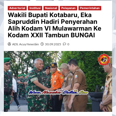
Advertorial
Institusi
Nasional
Pelayanan
Pemerintahan
Wakili Bupati Kotabaru, Eka
Sapruddin Hadiri Penyerahan
Alih Kodam VI Mulawarman Ke
Kodam XXII Tambun BUNGAI
ADS. Acuy Newsbin
30.09.2025
0