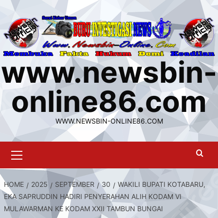
Skip
to
content
www.newsbin-
online86.com
WWW.NEWSBIN-ONLINE86.COM
Primary
Menu
HOME
2025
SEPTEMBER
30
WAKILI BUPATI KOTABARU,
EKA SAPRUDDIN HADIRI PENYERAHAN ALIH KODAM VI
MULAWARMAN KE KODAM XXII TAMBUN BUNGAI