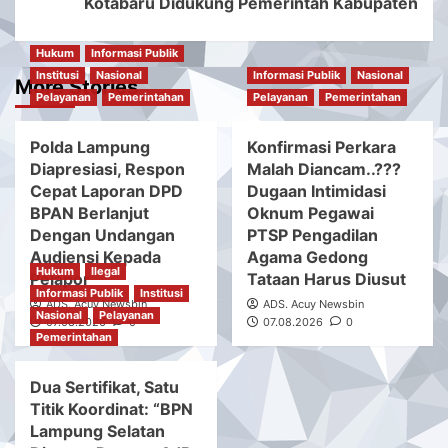
Kotabaru Didukung Pemerintah Kabupaten
Hukum
Informasi Publik
Institusi
Nasional
Informasi Publik
Nasional
More Stories
Pelayanan
Pemerintahan
Pelayanan
Pemerintahan
Polda Lampung
Konfirmasi Perkara
Diapresiasi, Respon
Malah Diancam..???
Cepat Laporan DPD
Dugaan Intimidasi
BPAN Berlanjut
Oknum Pegawai
Dengan Undangan
PTSP Pengadilan
Audiensi Kepada
Agama Gedong
Hukum
Ilegal
Pelapor
Tataan Harus Diusut
Informasi Publik
Institusi
ADS. Acuy Newsbin
ADS. Acuy Newsbin
Nasional
Pelayanan
07.08.2026
0
07.08.2026
0
Pemerintahan
Dua Sertifikat, Satu
Titik Koordinat: “BPN
Lampung Selatan