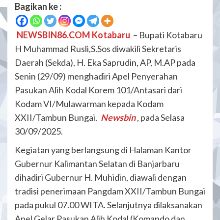
Bagikan ke :
NEWSBIN86.COM Kotabaru
– Bupati Kotabaru
H Muhammad Rusli,S.Sos diwakili Sekretaris
Daerah (Sekda), H. Eka Saprudin, AP, M.AP pada
Senin (29/09) menghadiri Apel Penyerahan
Pasukan Alih Kodal Korem 101/Antasari dari
Kodam VI/Mulawarman kepada Kodam
XXII/Tambun Bungai.
Newsbin
, pada Selasa
30/09/2025.
Kegiatan yang berlangsung di Halaman Kantor
Gubernur Kalimantan Selatan di Banjarbaru
dihadiri Gubernur H. Muhidin, diawali dengan
tradisi penerimaan Pangdam XXII/Tambun Bungai
pada pukul 07.00 WITA. Selanjutnya dilaksanakan
Apel Gelar Pasukan Alih Kodal (Komando dan