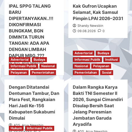
IPAL SPPG TALANG
Kak Gufron Ucapkan
BARU
Selamat, Kak Samsul
DIPERTANYAKAN..!!!
Pimpin LPAI 2026–2031
DIKONFIRMASI
Shandy Newsbin
BUNGKAM, BGN
09.08.2026
0
DIMINTA TURUN
TANGAN: ADA APA
DENGAN LIMBAH
Advertorial
Budaya
DAPUR MBG..???
Advertorial
Budaya
Informasi Publik
Institusi
ADS. Acuy Newsbin
Informasi Publik
Nasional
Nasional
Pelayanan
10.08.2026
0
Pelayanan
Pemerintahan
Pemerintahan
Sosial
Dengan Ditatandai
Dalam Rangka Karya
Dentuman Tambur, Dan
Bakti TNI Semester II
Plara Fest, Rangkaian
2026, Sungai Cimandiri
Hari Jadi Ke-156
Disulap Bersih Saat
Kabupaten Sukabumi
Jelang Peresmian
Dimulai
Jembatan Garuda
Aryadifa
ADS. Acuy Newsbin
Hukum
Informasi Publik
08.08.2026
0
ADS. Acuy Newsbin