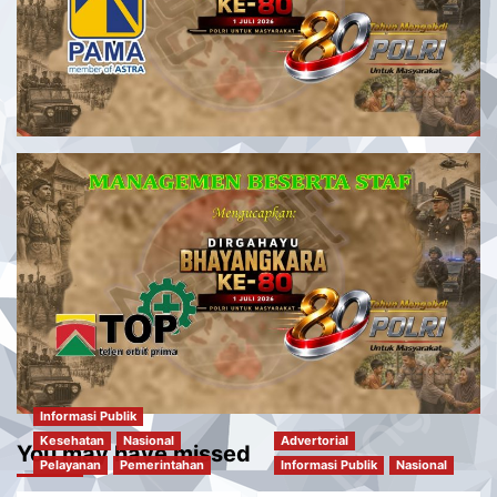
Informasi Publik
Kesehatan
Nasional
Advertorial
You may have missed
Pelayanan
Pemerintahan
Informasi Publik
Nasional