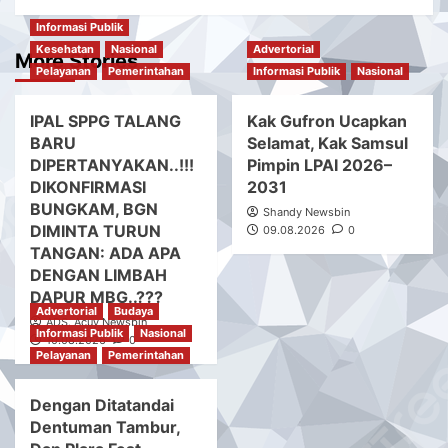
Informasi Publik
Kesehatan
Nasional
Advertorial
More Stories
Pelayanan
Pemerintahan
Informasi Publik
Nasional
IPAL SPPG TALANG
Kak Gufron Ucapkan
BARU
Selamat, Kak Samsul
DIPERTANYAKAN..!!!
Pimpin LPAI 2026–
DIKONFIRMASI
2031
BUNGKAM, BGN
Shandy Newsbin
DIMINTA TURUN
09.08.2026
0
TANGAN: ADA APA
DENGAN LIMBAH
DAPUR MBG..???
Advertorial
Budaya
ADS. Acuy Newsbin
Informasi Publik
Nasional
10.08.2026
0
Pelayanan
Pemerintahan
Dengan Ditatandai
Dentuman Tambur,