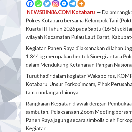
NEWSBIN86.COM Kotabaru
— Dalam rangk
Polres Kotabaru bersama Kelompok Tani (Pokt
Kuartal II Tahun 2026 pada Sabtu (16/5) sekit
wilayah Kecamatan Pulau Laut Barat, Kabupa
Kegiatan Panen Raya dilaksanakan di lahan Jag
1.344 kg merupakan bentuk Sinergi antara Pol
dalam Mendukung Ketahanan Pangan Nasiona
Turut hadir dalam kegiatan Wakapolres, KOMPO
Kotabaru, Unsur Forkopimcam, Pihak Perusaha
tamu undangan lainnya.
Rangkaian Kegiatan diawali dengan Pembukaan
sambutan, Pelaksanaan Zoom Meeting bersama 
Panen Raya jagung secara simbolis oleh Fork
Kegiatan.