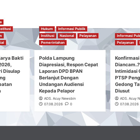
a
nstitusi
Hukum
Informasi Publik
n
Institusi
Nasional
Pelayanan
Informasi Pub
ial
Pemerintahan
Pelayanan
arya Bakti
Polda Lampung
Konfirmasi
 2026,
Diapresiasi, Respon Cepat
Diancam..
i Disulap
Laporan DPD BPAN
Intimidas
ang
Berlanjut Dengan
PTSP Peng
batan
Undangan Audiensi
Gedong Ta
a
Kepada Pelapor
Diusut
ADS. Acuy Newsbin
ADS. Acuy 
07.08.2026
0
07.08.2026