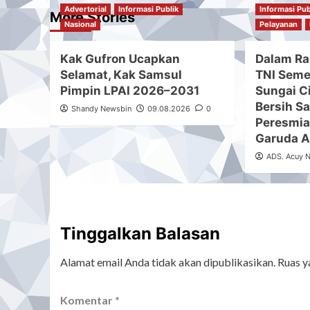
Advertorial
Informasi Publik
Informasi Pub
More Stories
Nasional
Pelayanan
Kak Gufron Ucapkan
Dalam Ra
Selamat, Kak Samsul
TNI Semes
Pimpin LPAI 2026–2031
Sungai C
Bersih Sa
Shandy Newsbin
09.08.2026
0
Peresmi
Garuda A
ADS. Acuy 
Tinggalkan Balasan
Alamat email Anda tidak akan dipublikasikan.
Ruas y
Komentar
*