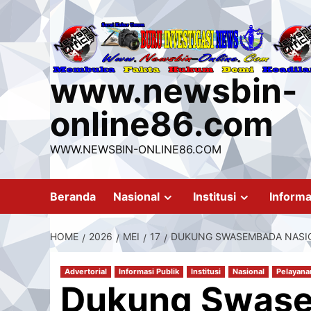
Skip
to
content
www.newsbin-
online86.com
WWW.NEWSBIN-ONLINE86.COM
Beranda
Nasional
Institusi
Informa
HOME
2026
MEI
17
DUKUNG SWASEMBADA NASION
Advertorial
Informasi Publik
Institusi
Nasional
Pelayana
Dukung Swase