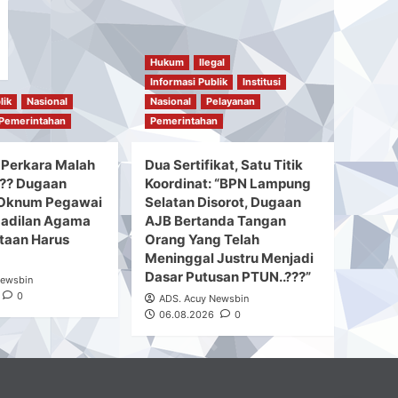
Hukum
Ilegal
Informasi Publik
Institusi
lik
Nasional
Nasional
Pelayanan
Pemerintahan
Pemerintahan
 Perkara Malah
Dua Sertifikat, Satu Titik
??? Dugaan
Koordinat: “BPN Lampung
i Oknum Pegawai
Selatan Disorot, Dugaan
adilan Agama
AJB Bertanda Tangan
taan Harus
Orang Yang Telah
Meninggal Justru Menjadi
Dasar Putusan PTUN..???”
Newsbin
0
ADS. Acuy Newsbin
06.08.2026
0