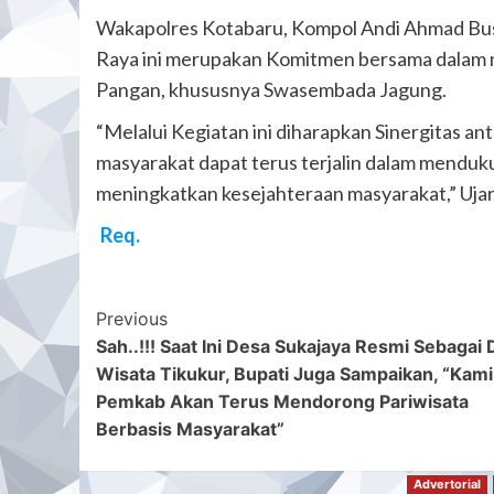
Wakapolres Kotabaru, Kompol Andi Ahmad Bust
Raya ini merupakan Komitmen bersama dalam
Pangan, khususnya Swasembada Jagung.
“Melalui Kegiatan ini diharapkan Sinergitas an
masyarakat dapat terus terjalin dalam mendu
meningkatkan kesejahteraan masyarakat,” Uja
Req.
Post
Previous
Sah..!!! Saat Ini Desa Sukajaya Resmi Sebagai
Navigation
Wisata Tikukur, Bupati Juga Sampaikan, “Kami
Pemkab Akan Terus Mendorong Pariwisata
Berbasis Masyarakat”
Advertorial