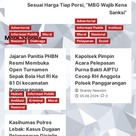
Sesuai Harga Tiap Porsi, “MBG Wajib Kena
Sanksi”
Advertorial
Advertorial
Informasi Publik
Institusi
Informasi Publik
Moral
Moral
Nasional
More Stories
Nasional
Olahraga
Pelayanan
Sosial
Jajaran Panitia PHBN
Kapolsek Pimpin
Resmi Membuka
Acara Pelepasan
Open Turnamen
Purna Bakti AIPTU
Sepak Bola Hut RI Ke
Cecep RH Anggota
81 Di kecamatan
Polsek Panggarangan
Panggarangan
Shandy Newsbin
Hukum
Informasi Publik
05.08.2026
0
Shandy Newsbin
Institusi
Kriminal
Moral
05.08.2026
0
Nasional
Kasihumas Polres
Lebak: Kasus Dugaan
Pelanggaran Disiplin