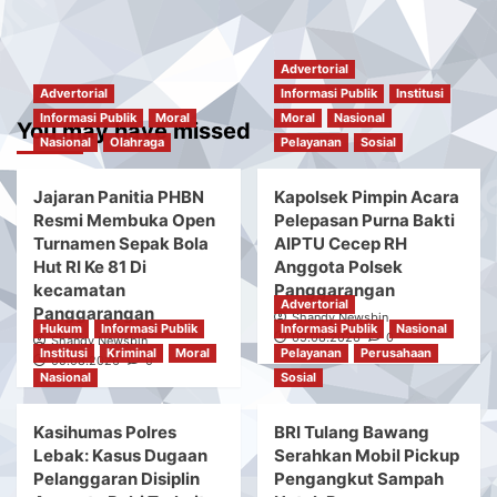
Advertorial
Advertorial
Informasi Publik
Institusi
Informasi Publik
Moral
Moral
Nasional
You may have missed
Nasional
Olahraga
Pelayanan
Sosial
Jajaran Panitia PHBN
Kapolsek Pimpin Acara
Resmi Membuka Open
Pelepasan Purna Bakti
Turnamen Sepak Bola
AIPTU Cecep RH