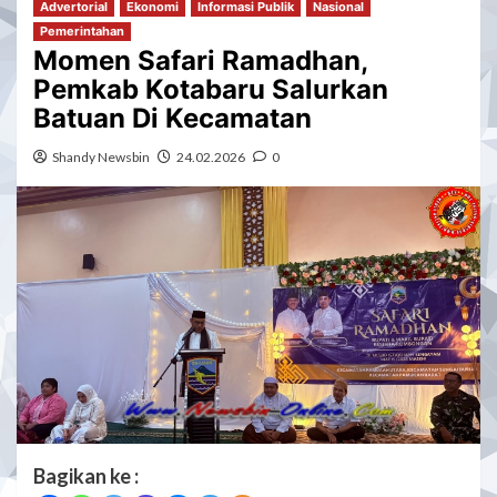
Advertorial
Ekonomi
Informasi Publik
Nasional
Pemerintahan
Momen Safari Ramadhan,
Pemkab Kotabaru Salurkan
Batuan Di Kecamatan
Shandy Newsbin
24.02.2026
0
Bagikan ke :