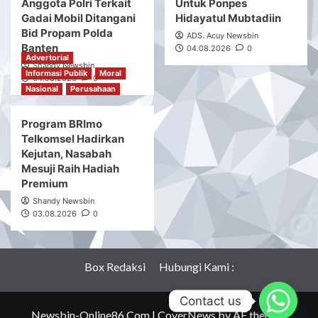
Hut RI Ke 81 Di
Anggota Polsek
kecamatan
Panggarangan
Advertorial
Panggarangan
Shandy Newsbin
Hukum
Informasi Publik
Informasi Publik
Nasional
05.08.2026
0
Shandy Newsbin
Institusi
Kriminal
Moral
Pelayanan
Perusahaan
05.08.2026
0
Nasional
Sosial
Kasihumas Polres
BRI Tulang Bawang
Lebak: Kasus Dugaan
Serahkan Mobil Pickup
Pelanggaran Disiplin
Pengangkut Sampah
Anggota Polri Terkait
Untuk Ponpes
Gadai Mobil Ditangani
Hidayatul Mubtadiin
Bid Propam Polda
ADS. Acuy Newsbin
Banten
04.08.2026
0
Advertorial
Shandy Newsbin
Informasi Publik
Moral
04.08.2026
0
Nasional
Perusahaan
Program BRImo
Telkomsel Hadirkan
Contact us
Kejutan, Nasabah
Mesuji Raih Hadiah