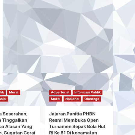
lik
Moral
Advertorial
Informasi Publik
sial
Moral
Nasional
Olahraga
a Seserahan,
Jajaran Panitia PHBN
ga Tinggalkan
Resmi Membuka Open
pa Alasan Yang
Turnamen Sepak Bola Hut
, Gugatan Cerai
RI Ke 81 Di kecamatan