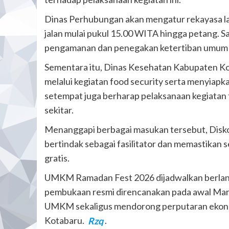
Dinas Perhubungan akan mengatur rekayasa lal
jalan mulai pukul 15.00 WITA hingga petang. 
pengamanan dan penegakan ketertiban umum s
Sementara itu, Dinas Kesehatan Kabupaten 
melalui kegiatan food security serta menyiapk
setempat juga berharap pelaksanaan kegiatan
sekitar.
Menanggapi berbagai masukan tersebut, Dis
bertindak sebagai fasilitator dan memastikan s
gratis.
UMKM Ramadan Fest 2026 dijadwalkan berlang
pembukaan resmi direncanakan pada awal Mare
UMKM sekaligus mendorong perputaran ekono
Kotabaru.
Rzq
.