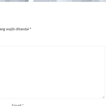
ang wajib ditandai
*
Email
*