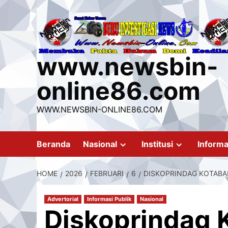
Skip
to
content
www.newsbin-
online86.com
WWW.NEWSBIN-ONLINE86.COM
Beranda
Nasional
Institusi
Informa
HOME
2026
FEBRUARI
6
DISKOPRINDAG KOTABA
Advertorial
Informasi Publik
Nasional
Diskoprindag 