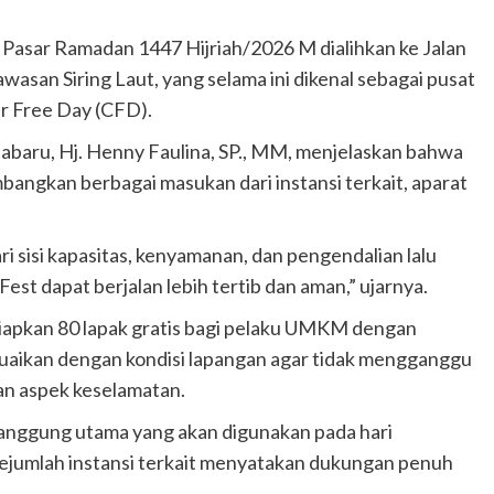
i Pasar Ramadan 1447 Hijriah/2026 M dialihkan ke Jalan
asan Siring Laut, yang selama ini dikenal sebagai pusat
ar Free Day (CFD).
abaru, Hj. Henny Faulina, SP., MM, menjelaskan bahwa
bangkan berbagai masukan dari instansi terkait, aparat
dari sisi kapasitas, kenyamanan, dan pengendalian lalu
t dapat berjalan lebih tertib dan aman,” ujarnya.
iapkan 80 lapak gratis bagi pelaku UMKM dengan
suaikan dengan kondisi lapangan agar tidak mengganggu
an aspek keselamatan.
panggung utama yang akan digunakan pada hari
ejumlah instansi terkait menyatakan dukungan penuh