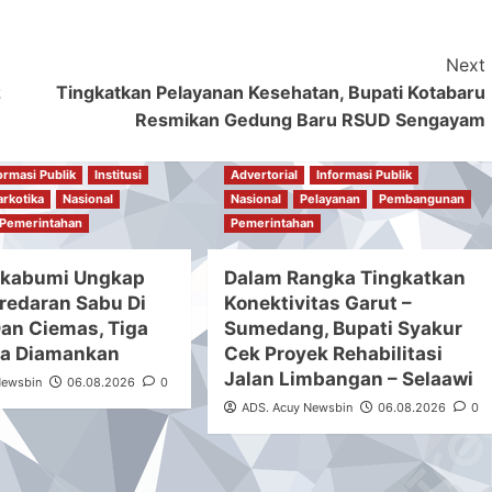
Next
z
Tingkatkan Pelayanan Kesehatan, Bupati Kotabaru
Resmikan Gedung Baru RSUD Sengayam
ormasi Publik
Institusi
Advertorial
Informasi Publik
arkotika
Nasional
Nasional
Pelayanan
Pembangunan
Pemerintahan
Pemerintahan
ukabumi Ungkap
Dalam Rangka Tingkatkan
redaran Sabu Di
Konektivitas Garut –
Dan Ciemas, Tiga
Sumedang, Bupati Syakur
ka Diamankan
Cek Proyek Rehabilitasi
Jalan Limbangan – Selaawi
Newsbin
06.08.2026
0
ADS. Acuy Newsbin
06.08.2026
0