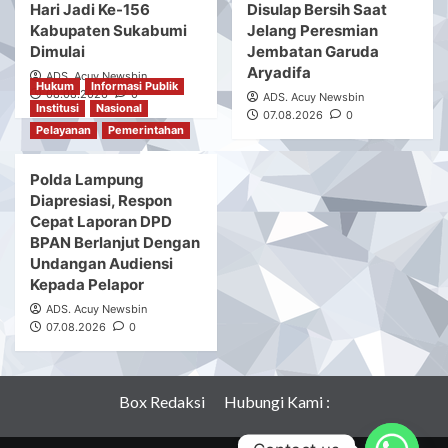
Hari Jadi Ke-156
Disulap Bersih Saat
Kabupaten Sukabumi
Jelang Peresmian
Dimulai
Jembatan Garuda
Aryadifa
ADS. Acuy Newsbin
Hukum
Informasi Publik
08.08.2026
0
ADS. Acuy Newsbin
Institusi
Nasional
07.08.2026
0
Pelayanan
Pemerintahan
Polda Lampung
Diapresiasi, Respon
Cepat Laporan DPD
BPAN Berlanjut Dengan
Undangan Audiensi
Kepada Pelapor
ADS. Acuy Newsbin
07.08.2026
0
Box Redaksi
Hubungi Kami :