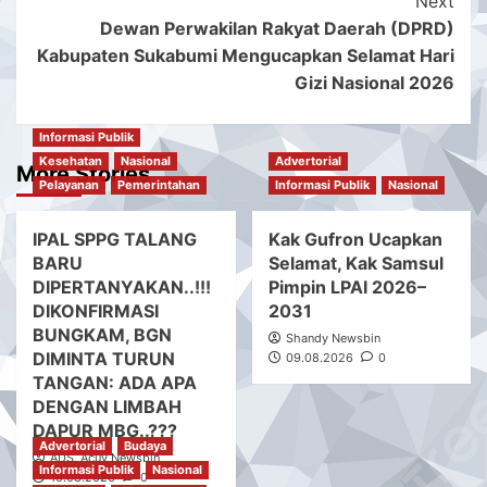
Next
Dewan Perwakilan Rakyat Daerah (DPRD)
Kabupaten Sukabumi Mengucapkan Selamat Hari
Gizi Nasional 2026
Informasi Publik
Kesehatan
Nasional
Advertorial
More Stories
Pelayanan
Pemerintahan
Informasi Publik
Nasional
IPAL SPPG TALANG
Kak Gufron Ucapkan
BARU
Selamat, Kak Samsul
DIPERTANYAKAN..!!!
Pimpin LPAI 2026–
DIKONFIRMASI
2031
BUNGKAM, BGN
Shandy Newsbin
DIMINTA TURUN
09.08.2026
0
TANGAN: ADA APA
DENGAN LIMBAH
DAPUR MBG..???
Advertorial
Budaya
ADS. Acuy Newsbin
Informasi Publik
Nasional
10.08.2026
0