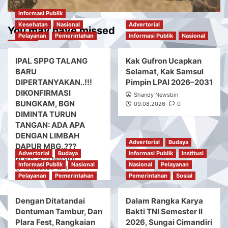
Informasi Publik
Kesehatan
Nasional
Advertorial
You may have missed
Pelayanan
Pemerintahan
Informasi Publik
Nasional
IPAL SPPG TALANG
Kak Gufron Ucapkan
BARU
Selamat, Kak Samsul
DIPERTANYAKAN..!!!
Pimpin LPAI 2026–2031
DIKONFIRMASI
Shandy Newsbin
BUNGKAM, BGN
09.08.2026
0
DIMINTA TURUN
TANGAN: ADA APA
DENGAN LIMBAH
Advertorial
Budaya
DAPUR MBG..???
Advertorial
Budaya
Informasi Publik
Institusi
ADS. Acuy Newsbin
Informasi Publik
Nasional
Nasional
Pelayanan
10.08.2026
0
Pelayanan
Pemerintahan
Pemerintahan
Sosial
Dengan Ditatandai
Dalam Rangka Karya
Dentuman Tambur, Dan
Bakti TNI Semester II
Plara Fest, Rangkaian
2026, Sungai Cimandiri