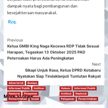
dampak nyata bagi pembangunan dan
kesejahteraan masyarakat.
Rzq.
Post
Previous
Ketua GMBI King Naga Kecewa RDP Tidak Sesuai
Navigation
Harapan, Tegaskan 13 Oktober 2025 PAD
Peternakan Harus Ada Peningkatan
Next
Sikapi Unjuk Rasa, Ketua DPRD Kotabaru
Nyatakan Siap Tindaklanjuti Tuntutan Rakyat
Advertorial
Budaya
Informasi Publik
Institusi
Hukum
Informasi Publik
Nasional
Pelayanan
Institusi
Nasional
More Stories
Pemerintahan
Sosial
Pelayanan
Pemerintahan