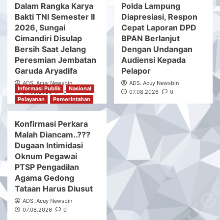
Dalam Rangka Karya
Polda Lampung
Bakti TNI Semester II
Diapresiasi, Respon
2026, Sungai
Cepat Laporan DPD
Cimandiri Disulap
BPAN Berlanjut
Bersih Saat Jelang
Dengan Undangan
Peresmian Jembatan
Audiensi Kepada
Garuda Aryadifa
Pelapor
ADS. Acuy Newsbin
ADS. Acuy Newsbin
Informasi Publik
Nasional
07.08.2026
0
07.08.2026
0
Pelayanan
Pemerintahan
Konfirmasi Perkara
Malah Diancam..???
Dugaan Intimidasi
Oknum Pegawai
PTSP Pengadilan
Agama Gedong
Tataan Harus Diusut
ADS. Acuy Newsbin
07.08.2026
0