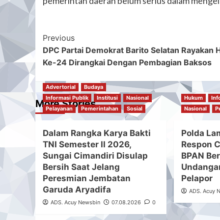
pemerintah daerah belum serius dalam mengel
Post
Previous
DPC Partai Demokrat Barito Selatan Rayakan
Navigation
Ke-24 Dirangkai Dengan Pembagian Baksos
Advertorial
Budaya
Informasi Publik
Institusi
Nasional
Hukum
Inf
More Stories
Pelayanan
Pemerintahan
Sosial
Nasional
P
Dalam Rangka Karya Bakti
Polda La
TNI Semester II 2026,
Respon C
Sungai Cimandiri Disulap
BPAN Ber
Bersih Saat Jelang
Undangan
Peresmian Jembatan
Pelapor
Garuda Aryadifa
ADS. Acuy 
ADS. Acuy Newsbin
07.08.2026
0