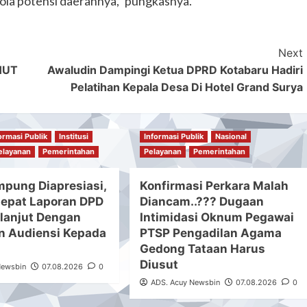
ola potensi daerahnya,” pungkasnya.
Next
 HUT
Awaludin Dampingi Ketua DPRD Kotabaru Hadiri
Pelatihan Kepala Desa Di Hotel Grand Surya
ormasi Publik
Institusi
Informasi Publik
Nasional
elayanan
Pemerintahan
Pelayanan
Pemerintahan
mpung Diapresiasi,
Konfirmasi Perkara Malah
epat Laporan DPD
Diancam..??? Dugaan
lanjut Dengan
Intimidasi Oknum Pegawai
 Audiensi Kepada
PTSP Pengadilan Agama
Gedong Tataan Harus
Diusut
Newsbin
07.08.2026
0
ADS. Acuy Newsbin
07.08.2026
0