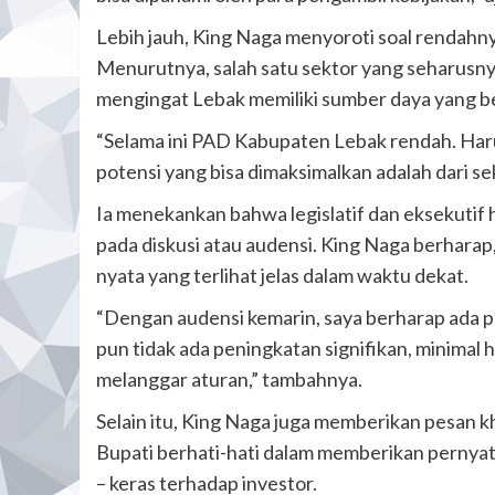
Lebih jauh, King Naga menyoroti soal rendah
Menurutnya, salah satu sektor yang seharusn
mengingat Lebak memiliki sumber daya yang 
“Selama ini PAD Kabupaten Lebak rendah. Haru
potensi yang bisa dimaksimalkan adalah dari s
Ia menekankan bahwa legislatif dan eksekutif 
pada diskusi atau audensi. King Naga berharap
nyata yang terlihat jelas dalam waktu dekat.
“Dengan audensi kemarin, saya berharap ada p
pun tidak ada peningkatan signifikan, minima
melanggar aturan,” tambahnya.
Selain itu, King Naga juga memberikan pesan k
Bupati berhati-hati dalam memberikan pernya
– keras terhadap investor.