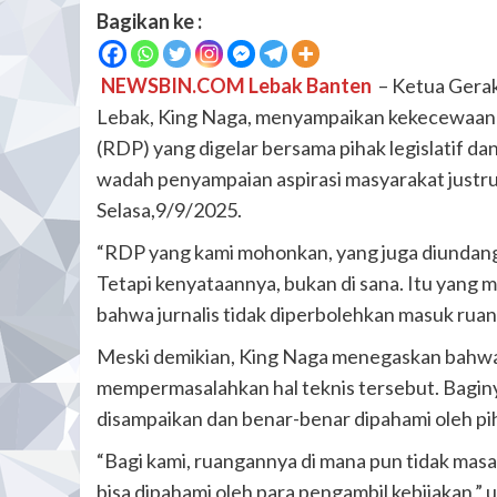
Bagikan ke :
NEWSBIN.COM Lebak Banten
– Ketua Gera
Lebak, King Naga, menyampaikan kekecewaan
(RDP) yang digelar bersama pihak legislatif d
wadah penyampaian aspirasi masyarakat justru 
Selasa,9/9/2025.
“RDP yang kami mohonkan, yang juga diundang 
Tetapi kenyataannya, bukan di sana. Itu yan
bahwa jurnalis tidak diperbolehkan masuk ru
Meski demikian, King Naga menegaskan bahwa di
mempermasalahkan hal teknis tersebut. Baginya
disampaikan dan benar-benar dipahami oleh p
“Bagi kami, ruangannya di mana pun tidak masal
bisa dipahami oleh para pengambil kebijakan,” u