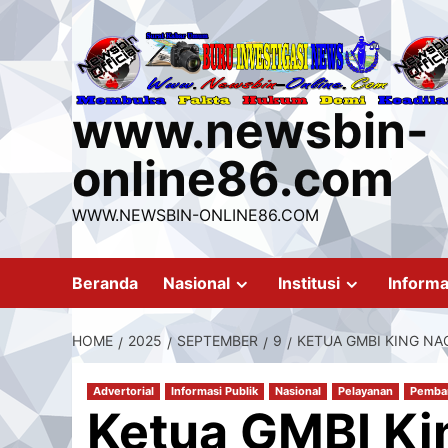
Skip
to
content
www.newsbin-
online86.com
WWW.NEWSBIN-ONLINE86.COM
Beranda
Nasional
Institusi
Informa
HOME
2025
SEPTEMBER
9
KETUA GMBI KING NA
Advertorial
Informasi Publik
Nasional
Pelayanan
Pemba
Ketua GMBI K