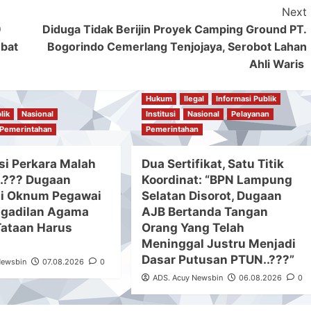
Next
9
‎Diduga Tidak Berijin Proyek Camping Ground PT.
Obat
Bogorindo Cemerlang Tenjojaya, Serobot Lahan
Ahli Waris ‎
Hukum
Ilegal
Informasi Publik
lik
Nasional
Institusi
Nasional
Pelayanan
Pemerintahan
Pemerintahan
si Perkara Malah
Dua Sertifikat, Satu Titik
.??? Dugaan
Koordinat: “BPN Lampung
si Oknum Pegawai
Selatan Disorot, Dugaan
ngadilan Agama
AJB Bertanda Tangan
ataan Harus
Orang Yang Telah
Meninggal Justru Menjadi
Dasar Putusan PTUN..???”
Newsbin
07.08.2026
0
ADS. Acuy Newsbin
06.08.2026
0