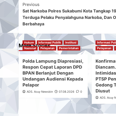
Post
Previous
Sat Narkoba Polres Sukabumi Kota Tangkap 1
Navigation
Terduga Pelaku Penyalahguna Narkoba, Dan 
Berbahaya
Hukum
Informasi Publik
Institusi
Informasi Pub
More Stories
Nasional
Pelayanan
Pemerintahan
Pelayanan
Polda Lampung Diapresiasi,
Konfirma
Respon Cepat Laporan DPD
Diancam.
BPAN Berlanjut Dengan
Intimida
Undangan Audiensi Kepada
PTSP Pe
Pelapor
Gedong T
Diusut
ADS. Acuy Newsbin
07.08.2026
0
ADS. Acuy 