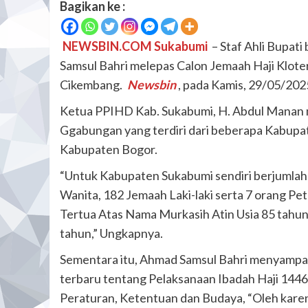
Bagikan ke :
NEWSBIN.COM Sukabumi
– Staf Ahli Bupati
Samsul Bahri melepas Calon Jemaah Haji Klote
Cikembang.
Newsbin
, pada Kamis, 29/05/202
Ketua PPIHD Kab. Sukabumi, H. Abdul Manan 
Ggabungan yang terdiri dari beberapa Kabupat
Kabupaten Bogor.
“Untuk Kabupaten Sukabumi sendiri berjumlah 
Wanita, 182 Jemaah Laki-laki serta 7 orang P
Tertua Atas Nama Murkasih Atin Usia 85 tahun,
tahun,” Ungkapnya.
Sementara itu, Ahmad Samsul Bahri menyampai
terbaru tentang Pelaksanaan Ibadah Haji 1446 
Peraturan, Ketentuan dan Budaya, “Oleh karena