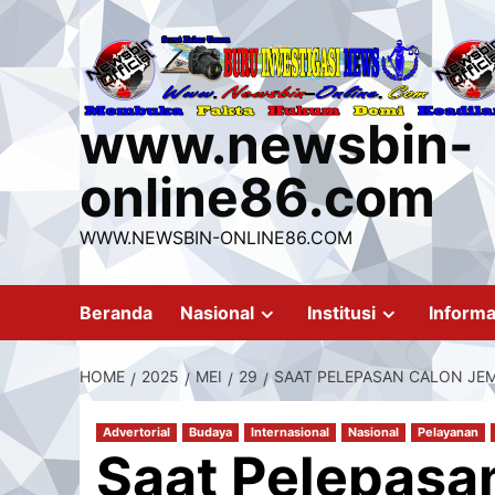
Skip
to
content
www.newsbin-
online86.com
WWW.NEWSBIN-ONLINE86.COM
Beranda
Nasional
Institusi
Informa
HOME
2025
MEI
29
SAAT PELEPASAN CALON JEMA
Advertorial
Budaya
Internasional
Nasional
Pelayanan
Saat Pelepasa