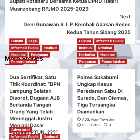
Bupati Kotabaru Bersama Ketua DPRD Hadiri
Navigation
Musrenbang RPJMD 2025-2029
Next
Deni Gunawan S. I. P. Kembali Adakan Reses
Kedua Tahun Sidang 2025
Hukum
Ilegal
Hukum
Informasi Publik
Informasi Publik
Institusi
Institusi
Kriminal
Nasional
Pelayanan
Narkotika
Nasional
More Stories
Pemerintahan
Pelayanan
Pemerintahan
Dua Sertifikat, Satu
Polres Sukabumi
Titik Koordinat: “BPN
Ungkap Kasus
Lampung Selatan
Peredaran Sabu Di
Disorot, Dugaan AJB
Surade, Dan Ciemas,
Bertanda Tangan
Tiga Tersangka
Orang Yang Telah
Diamankan
Meninggal Justru
ADS. Acuy Newsbin
Menjadi Dasar
06.08.2026
0
Advertorial
Putusan PTUN..???”
Informasi Publik
Nasional