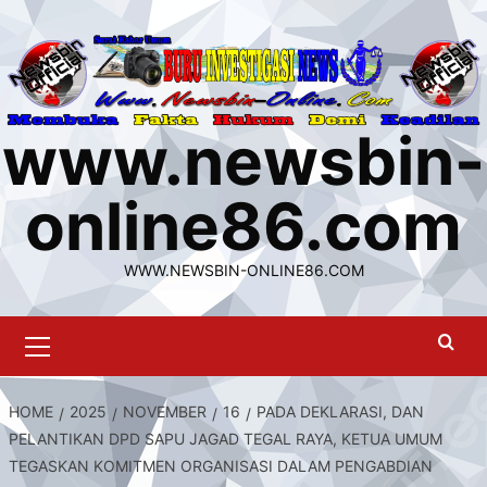
Skip
to
content
www.newsbin-
online86.com
WWW.NEWSBIN-ONLINE86.COM
Primary
Menu
HOME
2025
NOVEMBER
16
PADA DEKLARASI, DAN
PELANTIKAN DPD SAPU JAGAD TEGAL RAYA, KETUA UMUM
TEGASKAN KOMITMEN ORGANISASI DALAM PENGABDIAN