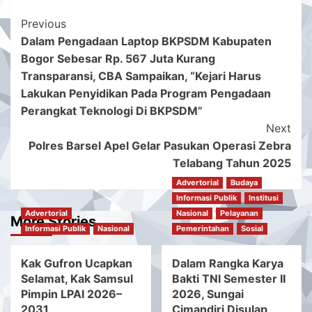
Post
Previous
Dalam Pengadaan Laptop BKPSDM Kabupaten
Navigation
Bogor Sebesar Rp. 567 Juta Kurang
Transparansi, CBA Sampaikan, “Kejari Harus
Lakukan Penyidikan Pada Program Pengadaan
Perangkat Teknologi Di BKPSDM”
Next
Polres Barsel Apel Gelar Pasukan Operasi Zebra
Telabang Tahun 2025
Advertorial
Budaya
Informasi Publik
Institusi
Advertorial
Nasional
Pelayanan
More Stories
Informasi Publik
Nasional
Pemerintahan
Sosial
Kak Gufron Ucapkan
Dalam Rangka Karya
Selamat, Kak Samsul
Bakti TNI Semester II
Pimpin LPAI 2026–
2026, Sungai
2031
Cimandiri Disulap