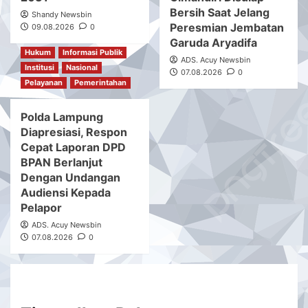
Bersih Saat Jelang
Shandy Newsbin
Peresmian Jembatan
09.08.2026
0
Garuda Aryadifa
Hukum
Informasi Publik
ADS. Acuy Newsbin
Institusi
Nasional
07.08.2026
0
Pelayanan
Pemerintahan
Polda Lampung
Diapresiasi, Respon
Cepat Laporan DPD
BPAN Berlanjut
Dengan Undangan
Audiensi Kepada
Pelapor
ADS. Acuy Newsbin
07.08.2026
0