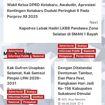
Wakil Ketua DPRD Kotabaru, Awaludin, Apresiasi
Navigation
Kontingen Kotabaru Duduki Peringkat 6 Pada
Porprov XII 2025
Next
Kapolres Lebak Hadiri LKBB Pandawa Zona
Selatan di SMAN 1 Bayah
Advertorial
Budaya
Advertorial
Informasi Publik
Nasional
More Stories
Informasi Publik
Nasional
Pelayanan
Pemerintahan
Kak Gufron Ucapkan
Dengan Ditatandai
Selamat, Kak Samsul
Dentuman Tambur,
Pimpin LPAI 2026–
Dan Plara Fest,
2031
Rangkaian Hari Jadi
Ke-156 Kabupaten
Shandy Newsbin
Advertorial
Budaya
Sukabumi Dimulai
09.08.2026
0
Informasi Publik
Institusi
ADS. Acuy Newsbin
Nasional
Pelayanan
08.08.2026
0