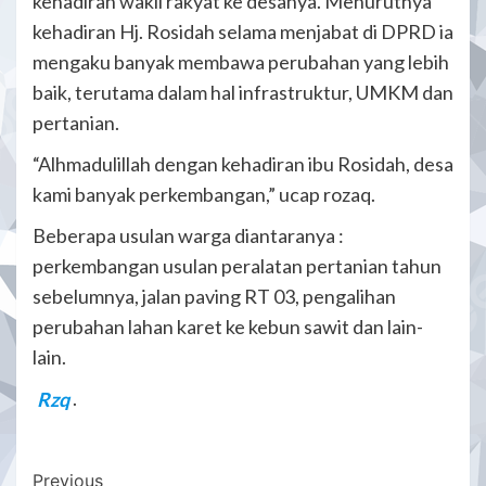
kehadiran wakil rakyat ke desanya. Menurutnya
kehadiran Hj. Rosidah selama menjabat di DPRD ia
mengaku banyak membawa perubahan yang lebih
baik, terutama dalam hal infrastruktur, UMKM dan
pertanian.
“Alhmadulillah dengan kehadiran ibu Rosidah, desa
kami banyak perkembangan,” ucap rozaq.
Beberapa usulan warga diantaranya :
perkembangan usulan peralatan pertanian tahun
sebelumnya, jalan paving RT 03, pengalihan
perubahan lahan karet ke kebun sawit dan lain-
lain.
Rzq
.
Post
Previous