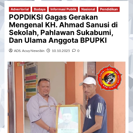
Advertorial
Budaya
Informasi Publik
Nasional
Pendidikan
POPDIKSI Gagas Gerakan
Mengenal KH. Ahmad Sanusi di
Sekolah, Pahlawan Sukabumi,
Dan Ulama Anggota BPUPKI
ADS. Acuy Newsbin
10.10.2025
0