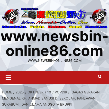
Skip
to
content
www.newsbin-
online86.com
WWW.NEWSBIN-ONLINE86.COM
Primary
Menu
HOME
2025
OKTOBER
10
POPDIKSI GAGAS GERAKAN
MENGENAL KH. AHMAD SANUSI DI SEKOLAH, PAHLAWAN
SUKABUMI, DAN ULAMA ANGGOTA BPUPKI