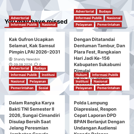
Advertorial
Budaya
Advertorial
Informasi Publik
Nasional
You may have missed
Informasi Publik
Nasional
Pelayanan
Pemerintahan
Kak Gufron Ucapkan
Dengan Ditatandai
Selamat, Kak Samsul
Dentuman Tambur, Dan
Pimpin LPAI 2026–2031
Plara Fest, Rangkaian
Hari Jadi Ke-156
Shandy Newsbin
Kabupaten Sukabumi
09.08.2026
0
Advertorial
Budaya
Dimulai
Informasi Publik
Institusi
Hukum
Informasi Publik
ADS. Acuy Newsbin
Nasional
Pelayanan
Institusi
Nasional
08.08.2026
0
Pemerintahan
Sosial
Pelayanan
Pemerintahan
Dalam Rangka Karya
Polda Lampung
Bakti TNI Semester II
Diapresiasi, Respon
2026, Sungai Cimandiri
Cepat Laporan DPD
Disulap Bersih Saat
BPAN Berlanjut Dengan
Jelang Peresmian
Undangan Audiensi