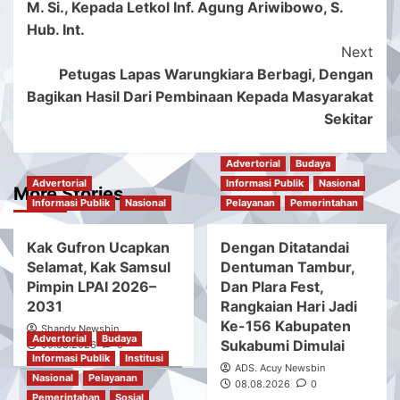
M. Si., Kepada Letkol Inf. Agung Ariwibowo, S.
Hub. Int.
Next
Petugas Lapas Warungkiara Berbagi, Dengan
Bagikan Hasil Dari Pembinaan Kepada Masyarakat
Sekitar
Advertorial
Budaya
Advertorial
Informasi Publik
Nasional
More Stories
Informasi Publik
Nasional
Pelayanan
Pemerintahan
Kak Gufron Ucapkan
Dengan Ditatandai
Selamat, Kak Samsul
Dentuman Tambur,
Pimpin LPAI 2026–
Dan Plara Fest,
2031
Rangkaian Hari Jadi
Ke-156 Kabupaten
Shandy Newsbin
Advertorial
Budaya
Sukabumi Dimulai
09.08.2026
0
Informasi Publik
Institusi
ADS. Acuy Newsbin
Nasional
Pelayanan
08.08.2026
0
Pemerintahan
Sosial