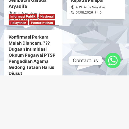
Jembatan Garuda
Kepada Pelapor
Aryadifa
ADS. Acuy Newsbin
07.08.2026
0
ADS. Acuy Newsbin
Informasi Publik
Nasional
07.08.2026
0
Pelayanan
Pemerintahan
Konfirmasi Perkara
Malah Diancam..???
Dugaan Intimidasi
Oknum Pegawai PTSP
Contact us
Pengadilan Agama
Gedong Tataan Harus
Diusut
ADS. Acuy Newsbin
07.08.2026
0
Box Redaksi
Hubungi Kami :
Newsbin-Online86.Com
|
CoverNews
by AF themes.