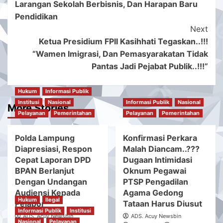
Larangan Sekolah Berbisnis, Dan Harapan Baru
Navigation
Pendidikan
Next
Ketua Presidium FPII Kasihhati Tegaskan..!!!
“Wamen Imigrasi, Dan Pemasyarakatan Tidak
Pantas Jadi Pejabat Publik..!!!”
Hukum
Informasi Publik
Institusi
Nasional
Informasi Publik
Nasional
More Stories
Pelayanan
Pemerintahan
Pelayanan
Pemerintahan
Polda Lampung
Konfirmasi Perkara
Diapresiasi, Respon
Malah Diancam..???
Cepat Laporan DPD
Dugaan Intimidasi
BPAN Berlanjut
Oknum Pegawai
Dengan Undangan
PTSP Pengadilan
Audiensi Kepada
Agama Gedong
Hukum
Ilegal
Pelapor
Tataan Harus Diusut
Informasi Publik
Institusi
ADS. Acuy Newsbin
ADS. Acuy Newsbin
Nasional
Pelayanan