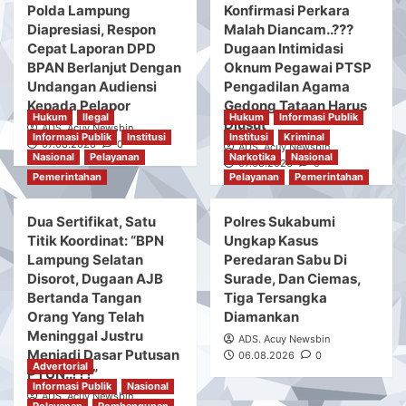
Hukum
Informasi Publik
Institusi
Nasional
Informasi Publik
Nasional
You may have missed
Pelayanan
Pemerintahan
Pelayanan
Pemerintahan
Polda Lampung
Konfirmasi Perkara
Diapresiasi, Respon
Malah Diancam..???
Cepat Laporan DPD
Dugaan Intimidasi
BPAN Berlanjut Dengan
Oknum Pegawai PTSP
Undangan Audiensi
Pengadilan Agama
Kepada Pelapor
Gedong Tataan Harus
Hukum
Ilegal
Hukum
Informasi Publik
Diusut
ADS. Acuy Newsbin
Informasi Publik
Institusi
Institusi
Kriminal
07.08.2026
0
ADS. Acuy Newsbin
Nasional
Pelayanan
Narkotika
Nasional
07.08.2026
0
Pemerintahan
Pelayanan
Pemerintahan