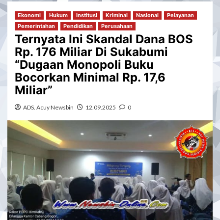
Ekonomi
Hukum
Institusi
Kriminal
Nasional
Pelayanan
Pemerintahan
Pendidikan
Perusahaan
Ternyata Ini Skandal Dana BOS
Rp. 176 Miliar Di Sukabumi
“Dugaan Monopoli Buku
Bocorkan Minimal Rp. 17,6
Miliar”
ADS. Acuy Newsbin
12.09.2025
0