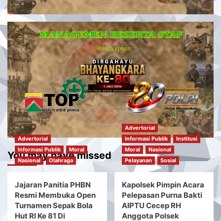
Advertorial
Advertorial
Informasi Publik
Institusi
Informasi Publik
Moral
Moral
Nasional
You may have missed
Nasional
Olahraga
Pelayanan
Sosial
Jajaran Panitia PHBN
Kapolsek Pimpin Acara
Resmi Membuka Open
Pelepasan Purna Bakti
Turnamen Sepak Bola
AIPTU Cecep RH
Hut RI Ke 81 Di
Anggota Polsek