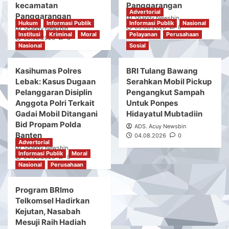
kecamatan
Panggarangan
Advertorial
Panggarangan
Shandy Newsbin
Hukum
Informasi Publik
Informasi Publik
Nasional
05.08.2026
0
Shandy Newsbin
Institusi
Kriminal
Moral
Pelayanan
Perusahaan
05.08.2026
0
Nasional
Sosial
Kasihumas Polres
BRI Tulang Bawang
Lebak: Kasus Dugaan
Serahkan Mobil Pickup
Pelanggaran Disiplin
Pengangkut Sampah
Anggota Polri Terkait
Untuk Ponpes
Gadai Mobil Ditangani
Hidayatul Mubtadiin
Bid Propam Polda
ADS. Acuy Newsbin
Banten
04.08.2026
0
Advertorial
Shandy Newsbin
Informasi Publik
Moral
04.08.2026
0
Nasional
Perusahaan
Program BRImo
Telkomsel Hadirkan
Kejutan, Nasabah
Mesuji Raih Hadiah