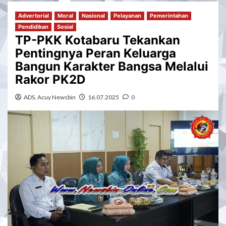
Advertorial
Moral
Nasional
Pelayanan
Pemerintahan
Pendidikan
Sosial
TP-PKK Kotabaru Tekankan
Pentingnya Peran Keluarga
Bangun Karakter Bangsa Melalui
Rakor PK2D
ADS. Acuy Newsbin
16.07.2025
0