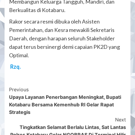
Membangun Keluarga Tangguh, Mandiri, dan
Berkualitas di Kotabaru.
Rakor secara resmi dibuka oleh Asisten
Pemerintahan, dan Kesra mewakili Sekretaris
Daerah, dengan harapan seluruh Stakeholder
dapat terus bersinergi demi capaian PK2D yang
Optimal.
Rzq.
Post
Previous
Upaya Layanan Penerbangan Meningkat, Bupati
Navigation
Kotabaru Bersama Kemenhub RI Gelar Rapat
Strategis
Next
Tingkatkan Selamat Berlalu Lintas, Sat Lantas
Polres Kotabaru Gelar NGOBRAS Di Terminal Hilir