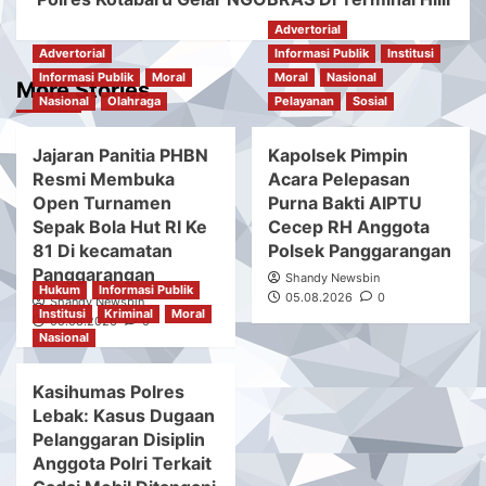
Advertorial
Advertorial
Informasi Publik
Institusi
Informasi Publik
Moral
Moral
Nasional
More Stories
Nasional
Olahraga
Pelayanan
Sosial
Jajaran Panitia PHBN
Kapolsek Pimpin
Resmi Membuka
Acara Pelepasan
Open Turnamen
Purna Bakti AIPTU
Sepak Bola Hut RI Ke
Cecep RH Anggota
81 Di kecamatan
Polsek Panggarangan
Panggarangan
Shandy Newsbin
Hukum
Informasi Publik
05.08.2026
0
Shandy Newsbin
Institusi
Kriminal
Moral
05.08.2026
0
Nasional
Kasihumas Polres
Lebak: Kasus Dugaan
Pelanggaran Disiplin
Anggota Polri Terkait