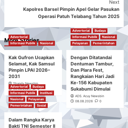
Next
Kapolres Barsel Pimpin Apel Gelar Pasukan
Operasi Patuh Telabang Tahun 2025
Advertorial
Budaya
Advertorial
Informasi Publik
Nasional
More Stories
Informasi Publik
Nasional
Pelayanan
Pemerintahan
Kak Gufron Ucapkan
Dengan Ditatandai
Selamat, Kak Samsul
Dentuman Tambur,
Pimpin LPAI 2026–
Dan Plara Fest,
2031
Rangkaian Hari Jadi
Ke-156 Kabupaten
Shandy Newsbin
Advertorial
Budaya
Sukabumi Dimulai
09.08.2026
0
Informasi Publik
Institusi
ADS. Acuy Newsbin
Nasional
Pelayanan
08.08.2026
0
Pemerintahan
Sosial
Dalam Rangka Karya
Bakti TNI Semester II