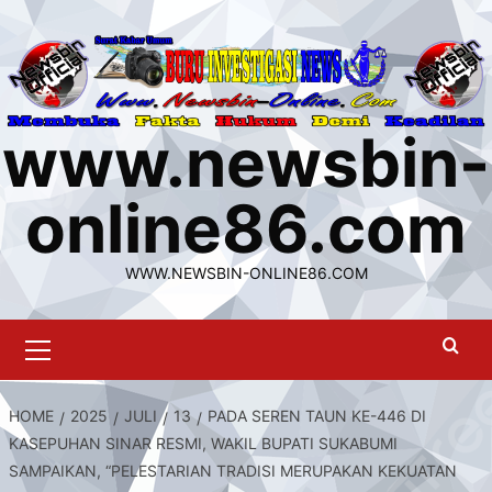
Skip
to
content
www.newsbin-
online86.com
WWW.NEWSBIN-ONLINE86.COM
Primary
Menu
HOME
2025
JULI
13
PADA SEREN TAUN KE-446 DI
KASEPUHAN SINAR RESMI, WAKIL BUPATI SUKABUMI
SAMPAIKAN, “PELESTARIAN TRADISI MERUPAKAN KEKUATAN