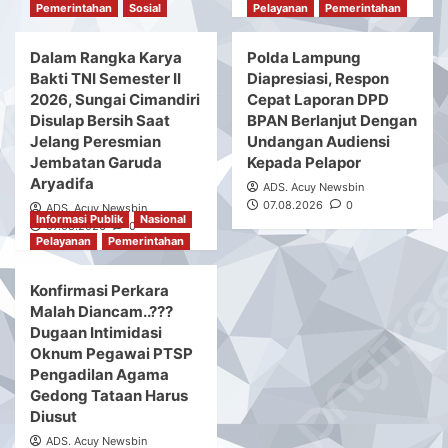
Pemerintahan
Sosial
Pelayanan
Pemerintahan
Dalam Rangka Karya
Polda Lampung
Bakti TNI Semester II
Diapresiasi, Respon
2026, Sungai Cimandiri
Cepat Laporan DPD
Disulap Bersih Saat
BPAN Berlanjut Dengan
Jelang Peresmian
Undangan Audiensi
Jembatan Garuda
Kepada Pelapor
Aryadifa
ADS. Acuy Newsbin
07.08.2026
0
ADS. Acuy Newsbin
Informasi Publik
Nasional
07.08.2026
0
Pelayanan
Pemerintahan
Konfirmasi Perkara
Malah Diancam..???
Dugaan Intimidasi
Oknum Pegawai PTSP
Pengadilan Agama
Gedong Tataan Harus
Diusut
ADS. Acuy Newsbin