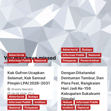
Advertorial
Budaya
Advertorial
Informasi Publik
Nasional
You may have missed
Informasi Publik
Nasional
Pelayanan
Pemerintahan
Kak Gufron Ucapkan
Dengan Ditatandai
Selamat, Kak Samsul
Dentuman Tambur, Dan
Pimpin LPAI 2026–2031
Plara Fest, Rangkaian
Hari Jadi Ke-156
Shandy Newsbin
Kabupaten Sukabumi
09.08.2026
0
Advertorial
Budaya
Dimulai
Informasi Publik
Institusi
Hukum
Informasi Publik
ADS. Acuy Newsbin
Nasional
Pelayanan
Institusi
Nasional
08.08.2026
0