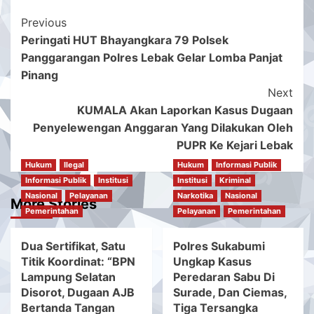
Post
Previous
Peringati HUT Bhayangkara 79 Polsek
Navigation
Panggarangan Polres Lebak Gelar Lomba Panjat
Pinang
Next
KUMALA Akan Laporkan Kasus Dugaan
Penyelewengan Anggaran Yang Dilakukan Oleh
PUPR Ke Kejari Lebak
Hukum
Ilegal
Hukum
Informasi Publik
Informasi Publik
Institusi
Institusi
Kriminal
Nasional
Pelayanan
Narkotika
Nasional
More Stories
Pemerintahan
Pelayanan
Pemerintahan
Dua Sertifikat, Satu
Polres Sukabumi
Titik Koordinat: “BPN
Ungkap Kasus
Lampung Selatan
Peredaran Sabu Di
Disorot, Dugaan AJB
Surade, Dan Ciemas,
Bertanda Tangan
Tiga Tersangka