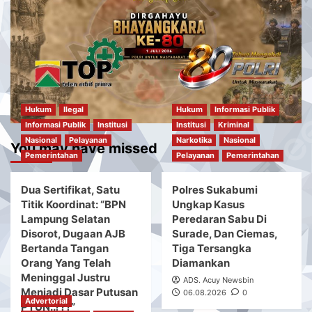
Hukum
Ilegal
Hukum
Informasi Publik
Informasi Publik
Institusi
Institusi
Kriminal
Nasional
Pelayanan
Narkotika
Nasional
You may have missed
Pemerintahan
Pelayanan
Pemerintahan
Dua Sertifikat, Satu
Polres Sukabumi
Titik Koordinat: “BPN
Ungkap Kasus
Lampung Selatan
Peredaran Sabu Di
Disorot, Dugaan AJB
Surade, Dan Ciemas,
Bertanda Tangan
Tiga Tersangka
Orang Yang Telah
Diamankan
Meninggal Justru
ADS. Acuy Newsbin
Menjadi Dasar Putusan
06.08.2026
0
Advertorial
PTUN..???”