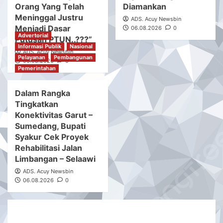
Orang Yang Telah
Diamankan
Meninggal Justru
ADS. Acuy Newsbin
Menjadi Dasar
06.08.2026
0
Advertorial
Putusan PTUN..???”
Informasi Publik
Nasional
ADS. Acuy Newsbin
Pelayanan
Pembangunan
06.08.2026
0
Pemerintahan
Dalam Rangka
Tingkatkan
Konektivitas Garut –
Sumedang, Bupati
Syakur Cek Proyek
Rehabilitasi Jalan
Limbangan – Selaawi
ADS. Acuy Newsbin
06.08.2026
0