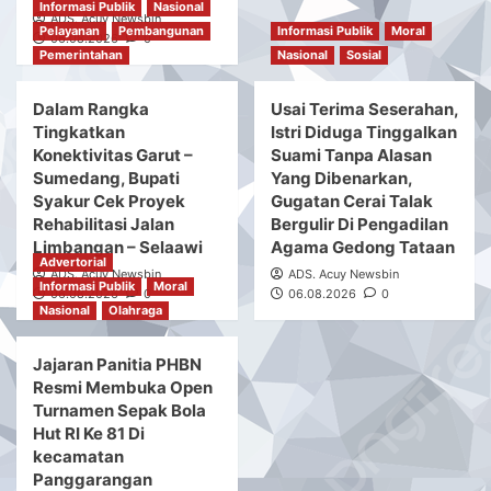
Informasi Publik
Nasional
ADS. Acuy Newsbin
Pelayanan
Pembangunan
Informasi Publik
Moral
06.08.2026
0
Pemerintahan
Nasional
Sosial
Dalam Rangka
Usai Terima Seserahan,
Tingkatkan
Istri Diduga Tinggalkan
Konektivitas Garut –
Suami Tanpa Alasan
Sumedang, Bupati
Yang Dibenarkan,
Syakur Cek Proyek
Gugatan Cerai Talak
Rehabilitasi Jalan
Bergulir Di Pengadilan
Limbangan – Selaawi
Agama Gedong Tataan
Advertorial
ADS. Acuy Newsbin
ADS. Acuy Newsbin
Informasi Publik
Moral
06.08.2026
0
06.08.2026
0
Nasional
Olahraga
Jajaran Panitia PHBN
Resmi Membuka Open
Turnamen Sepak Bola
Hut RI Ke 81 Di
kecamatan
Panggarangan