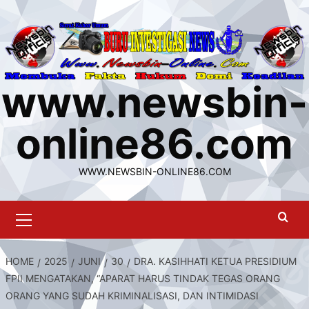
Skip
to
content
www.newsbin-
online86.com
WWW.NEWSBIN-ONLINE86.COM
Primary
Menu
HOME
2025
JUNI
30
DRA. KASIHHATI KETUA PRESIDIUM
FPII MENGATAKAN, “APARAT HARUS TINDAK TEGAS ORANG
ORANG YANG SUDAH KRIMINALISASI, DAN INTIMIDASI