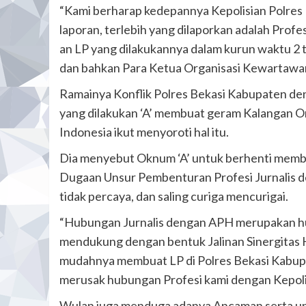
“Kami berharap kedepannya Kepolisian Polres 
laporan, terlebih yang dilaporkan adalah Profesi
an LP yang dilakukannya dalam kurun waktu 2 t
dan bahkan Para Ketua Organisasi Kewartawa
Ramainya Konflik Polres Bekasi Kabupaten de
yang dilakukan ‘A’ membuat geram Kalangan Or
Indonesia ikut menyoroti hal itu.
Dia menyebut Oknum ‘A’ untuk berhenti memb
Dugaan Unsur Pembenturan Profesi Jurnalis d
tidak percaya, dan saling curiga mencurigai.
“Hubungan Jurnalis dengan APH merupakan hub
mendukung dengan bentuk Jalinan Sinergitas H
mudahnya membuat LP di Polres Bekasi Kabupat
merusak hubungan Profesi kami dengan Kepolis
Wulan juga menduga adanya Ancaman serta ung