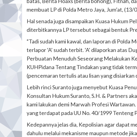
batas, Berita Hoaxs (berita bohong), Fitnah, d
membuat LP di Polda Metro Jaya, Jum’at, (13/0
Hal senada juga disampaikan Kuasa Hukum Pel
diterbitkannya LP tersebut sebagai bentuk Pre
“Tadi sudah kami kawal, dan laporan di Polda 
terlapor ‘A’ sudah terbit. ‘A’ dilaporkan atas 
Perbuatan Menuduh Seseorang Melakukan Kej
KUHPidana Tentang Tindakan yang tidak term
(pencemaran tertulis atau lisan yang disiarkan
Lebih rinci Suranto juga menyebut Kuasa Pen
Konsultan Hukum Suranto, S.H. & Partners aka
kami lakukan demi Marwah Profesi Wartawan. K
yang terdapat pada UU No. 40/1999 Tenteng Pe
Kedepannya jelas dia, Kepolisian agar dapat m
dahulu melalui mekanisme maupun metode jika