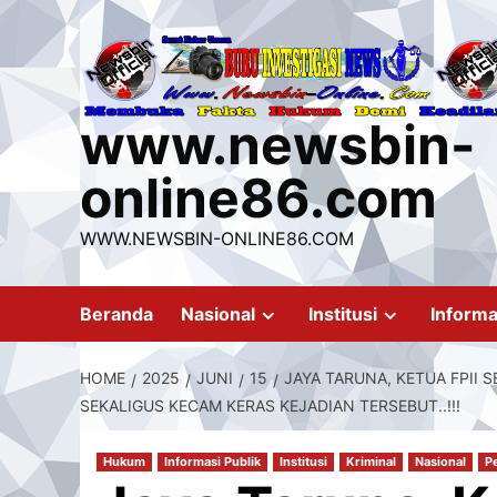
Skip
to
content
www.newsbin-
online86.com
WWW.NEWSBIN-ONLINE86.COM
Beranda
Nasional
Institusi
Informa
HOME
2025
JUNI
15
JAYA TARUNA, KETUA FPII
SEKALIGUS KECAM KERAS KEJADIAN TERSEBUT..!!!
Hukum
Informasi Publik
Institusi
Kriminal
Nasional
P