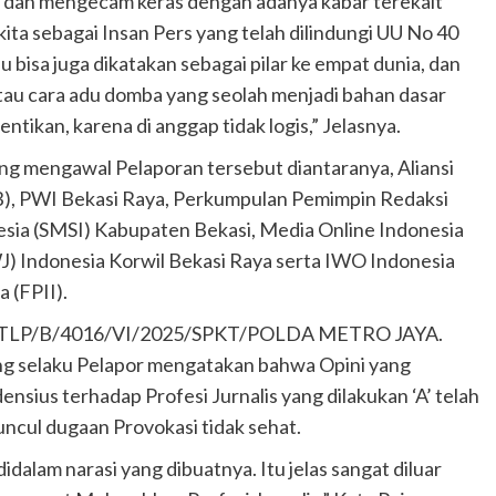
s, dan mengecam keras dengan adanya kabar terekait
ita sebagai Insan Pers yang telah dilindungi UU No 40
bisa juga dikatakan sebagai pilar ke empat dunia, dan
 atau cara adu domba yang seolah menjadi bahan dasar
tikan, karena di anggap tidak logis,” Jelasnya.
g mengawal Pelaporan tersebut diantaranya, Aliansi
), PWI Bekasi Raya, Perkumpulan Pemimpin Redaksi
esia (SMSI) Kabupaten Bekasi, Media Online Indonesia
) Indonesia Korwil Bekasi Raya serta IWO Indonesia
 (FPII).
: STTLP/B/4016/VI/2025/SPKT/POLDA METRO JAYA.
g selaku Pelapor mengatakan bahwa Opini yang
nsius terhadap Profesi Jurnalis yang dilakukan ‘A’ telah
ncul dugaan Provokasi tidak sehat.
dalam narasi yang dibuatnya. Itu jelas sangat diluar