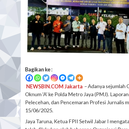
Bagikan ke :
NEWSBIN.COM Jakarta
– Adanya sejumlah 
Oknum ‘A’ ke Polda Metro Jaya (PMJ). Lapora
Pelecehan, dan Pencemaran Profesi Jurnalis me
15/06/2025.
Jaya Taruna, Ketua FPII Setwil Jabar I menga