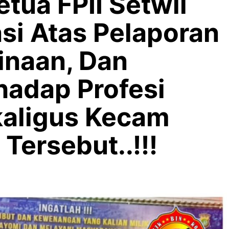
etua FPII Setwil
asi Atas Pelaporan
inaan, Dan
hadap Profesi
aligus Kecam
Tersebut..!!!