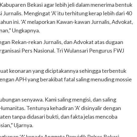
Kabuparen Bekasi agar lebih jeli dalam menerima bentuk
 Jurnalis. Mengingat ‘A’ itu terhitung kerap lebih dari 40
ahun ini. ‘A’ melaporkan Kawan-kawan Jurnalis, Advokat,
nan,” Ungkapnya.
ngan Rekan-rekan Jurnalis, dan Advokat atas dugaan
ganisasi Pers Nasional. Tri Wulansari Pengurus FWJ
uat keonaran yang diciptakannya sehingga terbentuk
engan APH yang berakibat fatal saling menuding mossie
ungan senyawa. Kami saling mengisi, dan saling
umanitas. Tentunya kehadiran ‘A’ disinyalir dengan
en tanpa didasari bukti, dan fakta jelas mencoba
ian,” Ujarnya.
kapan ‘A’ kepada Anggota Penyidik Polres Bekasi