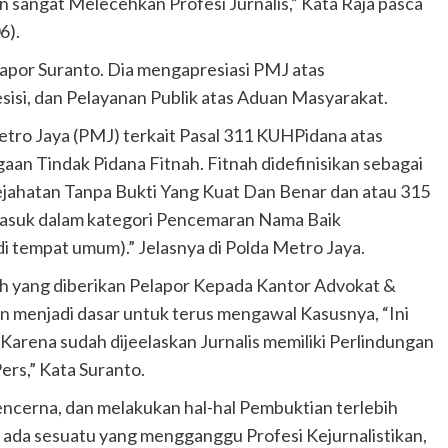
an sangat Melecehkan Profesi Jurnalis,” Kata Raja pasca
6).
apor Suranto. Dia mengapresiasi PMJ atas
sisi, dan Pelayanan Publik atas Aduan Masyarakat.
Metro Jaya (PMJ) terkait Pasal 311 KUHPidana atas
Dugaan Tindak Pidana Fitnah. Fitnah didefinisikan sebagai
ahatan Tanpa Bukti Yang Kuat Dan Benar dan atau 315
asuk dalam kategori Pencemaran Nama Baik
 di tempat umum).” Jelasnya di Polda Metro Jaya.
uh yang diberikan Pelapor Kepada Kantor Advokat &
n menjadi dasar untuk terus mengawal Kasusnya, “Ini
arena sudah dijeelaskan Jurnalis memiliki Perlindungan
rs,” Kata Suranto.
encerna, dan melakukan hal-hal Pembuktian terlebih
 ada sesuatu yang mengganggu Profesi Kejurnalistikan,