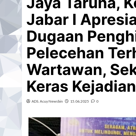
Jaya Taruna, K
Jabar I Apresi
Dugaan Pengh
Pelecehan Ter
Wartawan, Sek
Keras Kejadian 
ADS. Acuy Newsbin
15.06.2025
0