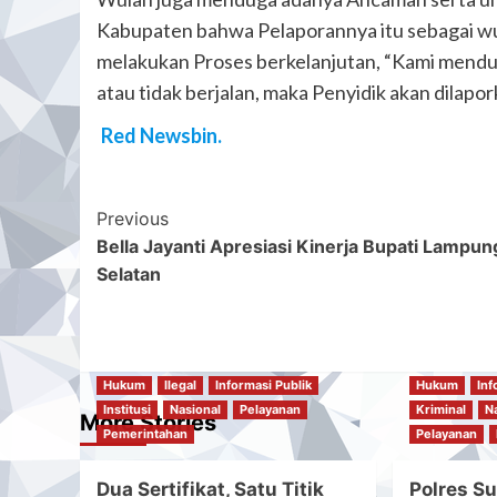
Kabupaten bahwa Pelaporannya itu sebagai w
melakukan Proses berkelanjutan, “Kami mendugany
atau tidak berjalan, maka Penyidik akan dilapo
Red Newsbin.
Post
Previous
Bella Jayanti Apresiasi Kinerja Bupati Lampun
Navigation
Selatan
Hukum
Ilegal
Informasi Publik
Hukum
Inf
Institusi
Nasional
Pelayanan
Kriminal
N
More Stories
Pemerintahan
Pelayanan
Dua Sertifikat, Satu Titik
Polres S