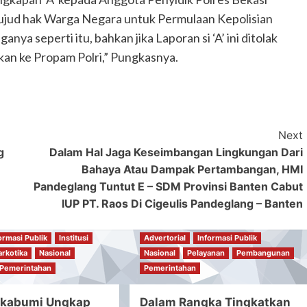
ujud hak Warga Negara untuk Permulaan Kepolisian
a seperti itu, bahkan jika Laporan si ‘A’ ini ditolak
rkan ke Propam Polri,” Pungkasnya.
Next
g
Dalam Hal Jaga Keseimbangan Lingkungan Dari
Bahaya Atau Dampak Pertambangan, HMI
Pandeglang Tuntut E – SDM Provinsi Banten Cabut
IUP PT. Raos Di Cigeulis Pandeglang – Banten
ormasi Publik
Institusi
Advertorial
Informasi Publik
arkotika
Nasional
Nasional
Pelayanan
Pembangunan
Pemerintahan
Pemerintahan
ukabumi Ungkap
Dalam Rangka Tingkatkan