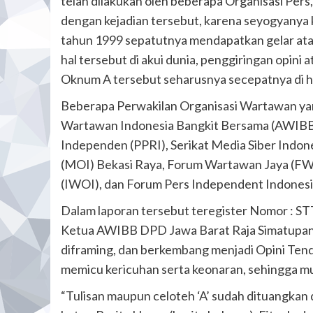
telah dilakukan oleh beberapa Organisasi Per
dengan kejadian tersebut, karena seyogyanya k
tahun 1999 sepatutnya mendapatkan gelar atau 
hal tersebut di akui dunia, penggiringan opini
Oknum A tersebut seharusnya secepatnya di hen
Beberapa Perwakilan Organisasi Wartawan yan
Wartawan Indonesia Bangkit Bersama (AWIBB
Independen (PPRI), Serikat Media Siber Indon
(MOI) Bekasi Raya, Forum Wartawan Jaya (FWJ
(IWOI), dan Forum Pers Independent Indonesia
Dalam laporan tersebut teregister Nomor 
Ketua AWIBB DPD Jawa Barat Raja Simatupan
diframing, dan berkembang menjadi Opini Tende
memicu kericuhan serta keonaran, sehingga mu
“Tulisan maupun celoteh ‘A’ sudah dituangkan di