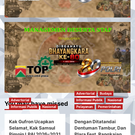
Advertorial
Budaya
Advertorial
Informasi Publik
Nasional
You may have missed
Informasi Publik
Nasional
Pelayanan
Pemerintahan
Kak Gufron Ucapkan
Dengan Ditatandai
Selamat, Kak Samsul
Dentuman Tambur, Dan
Pimpin LPAI 2026–2031
Plara Fest, Rangkaian