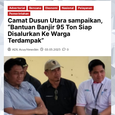
Advertorial
Bencana
Ekonomi
Nasional
Pelayanan
Pemerintahan
Camat Dusun Utara sampaikan,
“Bantuan Banjir 95 Ton Siap
Disalurkan Ke Warga
Terdampak”
ADS. Acuy Newsbin
03.05.2025
0