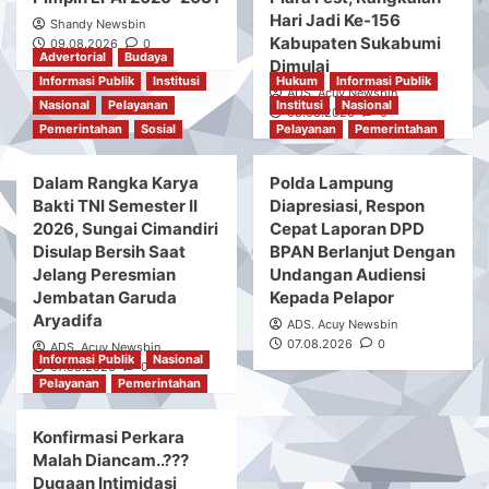
Hari Jadi Ke-156
Shandy Newsbin
Kabupaten Sukabumi
09.08.2026
0
Advertorial
Budaya
Dimulai
Informasi Publik
Institusi
Hukum
Informasi Publik
ADS. Acuy Newsbin
Nasional
Pelayanan
Institusi
Nasional
08.08.2026
0
Pemerintahan
Sosial
Pelayanan
Pemerintahan
Dalam Rangka Karya
Polda Lampung
Bakti TNI Semester II
Diapresiasi, Respon
2026, Sungai Cimandiri
Cepat Laporan DPD
Disulap Bersih Saat
BPAN Berlanjut Dengan
Jelang Peresmian
Undangan Audiensi
Jembatan Garuda
Kepada Pelapor
Aryadifa
ADS. Acuy Newsbin
07.08.2026
0
ADS. Acuy Newsbin
Informasi Publik
Nasional
07.08.2026
0
Pelayanan
Pemerintahan
Konfirmasi Perkara
Malah Diancam..???
Dugaan Intimidasi