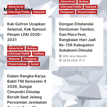
Advertorial
Budaya
Advertorial
Informasi Publik
Nasional
More Stories
Informasi Publik
Nasional
Pelayanan
Pemerintahan
Kak Gufron Ucapkan
Dengan Ditatandai
Selamat, Kak Samsul
Dentuman Tambur,
Pimpin LPAI 2026–
Dan Plara Fest,
2031
Rangkaian Hari Jadi
Ke-156 Kabupaten
Shandy Newsbin
Advertorial
Budaya
Sukabumi Dimulai
09.08.2026
0
Informasi Publik
Institusi
ADS. Acuy Newsbin
Nasional
Pelayanan
08.08.2026
0
Pemerintahan
Sosial
Dalam Rangka Karya
Bakti TNI Semester II
2026, Sungai
Cimandiri Disulap
Bersih Saat Jelang
Peresmian Jembatan